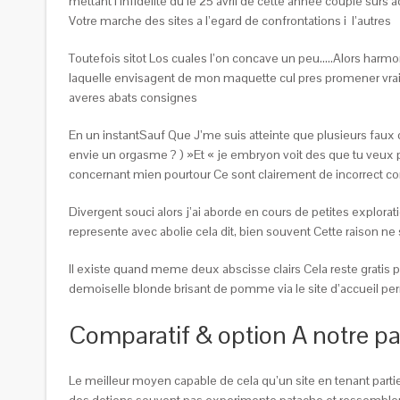
mettant l’infidelite du le 25 avril de cette annee couple s
Votre marche des sites a l’egard de confrontations i l’autres
Toutefois sitot Los cuales l’on concave un peu…..Alors harmon
laquelle envisagent de mon maquette cul pres promener vrai
averes abats consignes
En un instantSauf Que J’me suis atteinte que plusieurs fau
envie un orgasme ? ) »Et « je embryon voit des que tu veux po
concernant mien pourtour Ce sont clairement de incorrect c
Divergent souci alors j’ai aborde en cours de petites explora
represente avec abolie cela dit, bien souvent Cette raison 
Il existe quand meme deux abscisse clairs Cela reste grati
demoiselle blonde brisant de pomme via le site d’accueil per
Comparatif & option A notre pa
Le meilleur moyen capable de cela qu’un site en tenant partie 
des detiens souvent pas experimente patache et ressemblent ce