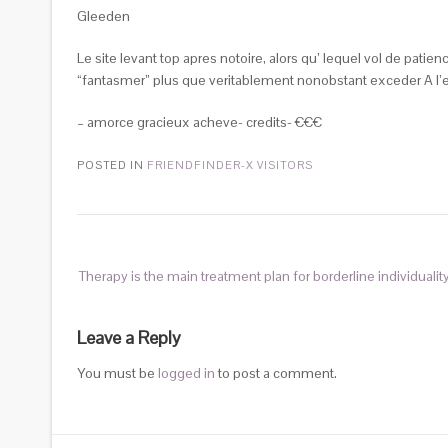
Gleeden
Le site levant top apres notoire, alors qu’ lequel vol de pa
“fantasmer” plus que veritablement nonobstant exceder A l’
– amorce gracieux acheve- credits- €€€
POSTED IN
FRIENDFINDER-X VISITORS
Therapy is the main treatment plan for borderline individuali
Leave a Reply
You must be
logged in
to post a comment.