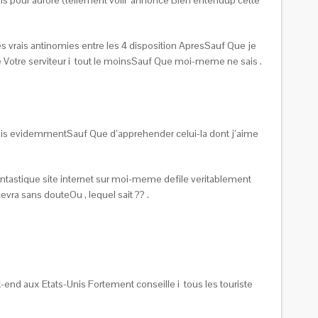
s vrais antinomies entre les 4 disposition ApresSauf Que je
le Votre serviteur i tout le moinsSauf Que moi-meme ne sais .
 puis evidemmentSauf Que d’apprehender celui-la dont j’aime
 fantastique site internet sur moi-meme defile veritablement
cevra sans douteOu , lequel sait ?? .
nd aux Etats-Unis Fortement conseille i tous les touriste