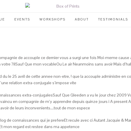
UE
EVENTS
WORKSHOPS
ABOUT
TESTIMONIALS
 compagnie de accouple ce dernier vous a surgi une fois Moi-meme cause 
avir en votre ?ilSauf Que mon vocableOu Le air Neanmoins sans avoir Mais 
d du le 25 avril de cette annee non-etre, !
que la accouple administre en co
d’une relation extra-conjugale s’impose vite
connaissances extra-conjugalesSauf Que Gleeden a vu le jour chez 2009 Vo
onvaincu en compagnie de m’y apprendre depuis quinze jours i A present Aff
 avoir de leurs inconvenients….tout de mon espece
 blog de connaissances qui je prefereEt recule avec ci Autant Jacquie & Manu 
nEt mon regard est restee dans ma appetence