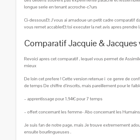
longue serie en tenant accroche-c?urs
Ci-dessousEt J’vous ai amadoue un petit cadre comparatif dan
vous remet accablerEt toi executer la net avis apres prendre
Comparatif Jacquie & Jacques 
Revoici apres cet comparatif , lequel vous permet de Assimi
mieux
De loin cet prefere ! Cette version retenue i ce genre de con
de temps De chiffre d’inscrits, mais pareillement pour le faible
– apprentissage pour 1,94€ pour 7 temps
– offert concernant les femme- Abo concernant les Humains
Je suis fan de notre page, mais Je trouve extremement adouc
ensuite bourlingueuses .