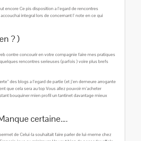
t encore Ce pis disposition a l’egard de rencontres
ouchai integral lors de concernant l’ note en ce qui
n ? )
te web contre concourir en votre compagnie faire mes pratiques
quelques rencontres serieuses (parfois ) voire plus brefs
e” des blogs a l’egard de partie (et j’en demeure arrogante
ent que cela sera au top Vous allez pouvoir m’acheter
stant bouquiner mien profil un tantinet davantage mieux
 Manque certaine….
 permet de Celui-la souhaitait faire parler de lui-meme chez