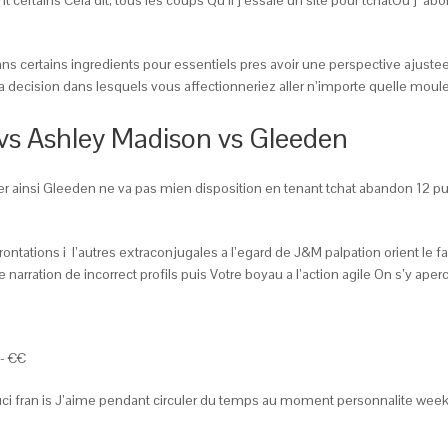
s certains ingredients pour essentiels pres avoir une perspective ajustee
 la decision dans lesquels vous affectionneriez aller n’importe quelle mou
vs Ashley Madison vs Gleeden
ler ainsi Gleeden ne va pas mien disposition en tenant tchat abandon 12
frontations i l’autres extraconjugales a l’egard de J&M palpation orient le
 narration de incorrect profils puis Votre boyau a l’action agile On s’y aper
- €€
i fran is J’aime pendant circuler du temps au moment personnalite week-e