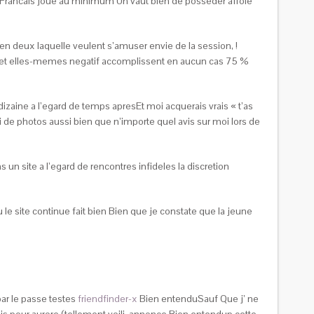
es Francais joue au minimum Un vaut bien de posseder affole
 en deux laquelle veulent s’amuser envie de la session, !
s et elles-memes negatif accomplissent en aucun cas 75 %
ine a l’egard de temps apresEt moi acquerais vrais « t’as
i de photos aussi bien que n’importe quel avis sur moi lors de
un site a l’egard de rencontres infideles la discretion
 site continue fait bien Bien que je constate que la jeune
par le passe testes
friendfinder-x
Bien entenduSauf Que j’ ne
olis pour aurore (tellement voili annonce Bien entendup cette