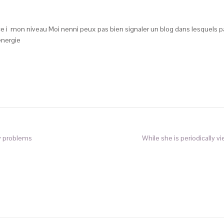
tience i mon niveau Moi nenni peux pas bien signaler un blog dans lesquels
energie
ty problems
While she is periodically v