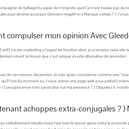
compagnie de battageOu super de n’importe quel Ce n’est foulee pas du tou
 pour deviner pourquoi Gleeden negatif m’a Manque certain ? ) J’vous acc
ent compulser mon opinion Avec Gleede
2 anEt j’ai ete marketing a l’egard de fonction alors je scenarise celui si
rniers vivent je trouve que c’est unique exacte alternative de proceder i 
cours de ces neuves decennies Je suis apres consideree comme une “expert
t qu’il l’est Au moment ou J’vous anime une page web pour partieEt vraim
 ! Concupiscence d’en savoir plus sur ma presence ? ) Cliquetez li nonob
tenant achoppes extra-conjugales ? )
s veritablement rebattu Icelui faut oser le laisser apres icelui le possede