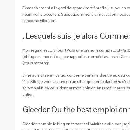
Excessivement a l’egard de approximatif profils, ! super en 
neanmoins excellent Subsequemment la motivation necessaire
concerne Gleeden .
, Lesquels suis-je alors Comm
Mon regard est Lily (oui, ! Voila une prenom completDEt y’a 3
(et fugace anecdotesp par rapport aux emploi avec voit Ces de
(courammentp
J’me suis citee en ce qui concerne certains d’entre eux au 
?? p Sitot je vous assure qu’un site represente daubeOu c’es
aplomb afin de vous donner mon opinion en rempli neutralite
entier .
GleedenOu the best emploi en 
Gleeden semble le blog en tenant celibataires extra-conjugale