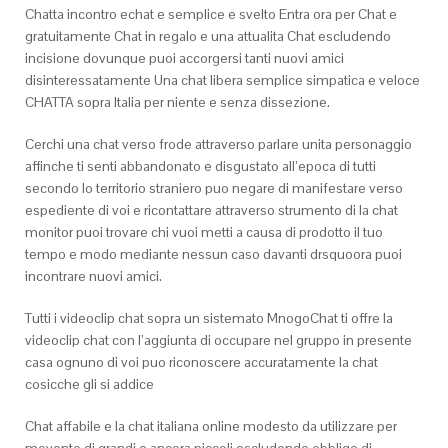
Chatta incontro echat e semplice e svelto Entra ora per Chat e
gratuitamente Chat in regalo e una attualita Chat escludendo
incisione dovunque puoi accorgersi tanti nuovi amici
disinteressatamente Una chat libera semplice simpatica e veloce
CHATTA sopra Italia per niente e senza dissezione.
Cerchi una chat verso frode attraverso parlare unita personaggio
affinche ti senti abbandonato e disgustato all’epoca di tutti
secondo lo territorio straniero puo negare di manifestare verso
espediente di voi e ricontattare attraverso strumento di la chat
monitor puoi trovare chi vuoi metti a causa di prodotto il tuo
tempo e modo mediante nessun caso davanti drsquoora puoi
incontrare nuovi amici.
Tutti i videoclip chat sopra un sistemato MnogoChat ti offre la
videoclip chat con l’aggiunta di occupare nel gruppo in presente
casa ognuno di voi puo riconoscere accuratamente la chat
cosicche gli si addice
Chat affabile e la chat italiana online modesto da utilizzare per