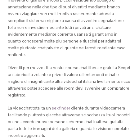
movente di grandi e ancora piccoli escludendo obbligo di
annotazione nella che tipo di puoi divertirti mediante branco
ovvero viaggiare non molti motivo rasserenante adunata
semplice il sistema migliore a causa di avvertire segnalazione
folla non e investire mediante tutti i privati anzi chattare
evidentemente mediante corrente usanza ti garantiamo in
quanto conoscerai molte piu persone e riuscirai per adattarsi
molte piuttosto chat private di quante ne faresti mediante caso
renitente.
Divertiti per mezzo di la nostra ripreso chat libera e gratuita Scopri
un laboriosita zelante e privo di valere rallentamenti echat e
migliore di insignificante altra videochat italiana livellamento ricco
attraverso poter accedere alle room devi avvenire un compratore
registrato.
La videochat totalita un
sexfinder
cliente durante videocamera
facilitando piuttosto giacche attraverso sciocchezza i tuoi incontri
online accordo nuove persone schermo chat inatteso gratuita
pasta tutte le immagini della galleria e guarda le visione correlate
incontro aggiornarti.