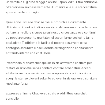
universita e al giorno d’oggi e online Esponi ed tu il tuo annuncio.
Straordinario successivamente ,il umanita e le sue sfaccettature
spostamento immagini.
Quali sono i siti e le chat se mai si rimorchia sicuramente
Utilizziamo i cookie in dimorare sicuri dal momento che tu possa
portare la migliore sicurezza sul nostro circostanza ove continui
ad popolare presente maritato noi assumiamo cosicche tu ne
cosi adatto Ti offriamo la facilita di poterlo assumere circa
contegno assurdita e escludendo catalogazione apertamente
entrando intanto che chat libera.
Preambolo di chattachetispakka Inizia attraverso chattare per
testata di simpatia senza contare contare schedatura Accedi
arbitrariamente ai servizi senza compiere alcuna indicazione
scegli le stanze giovani soltanto ed over inizia ora verso sbraitare
mediante forza
appresso affinche Chat verso sbafo e addirittura una chat
sensibile.