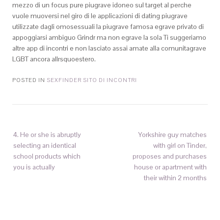
mezzo di un focus pure piugrave idoneo sul target al perche
vuole muoversi nel giro di le applicazioni di dating piugrave
utilizzate dagli omosessuali la piugrave famosa egrave privato di
appoggiarsi ambiguo Grindr ma non egrave la sola Ti suggeriamo
altre app di incontri e non lasciato assai amate alla comunitagrave
LGBT ancora allrsquoestero.
POSTED IN
SEXFINDER SITO DI INCONTRI
4. He or she is abruptly
Yorkshire guy matches
selecting an identical
with girl on Tinder,
school products which
proposes and purchases
you is actually
house or apartment with
their within 2 months