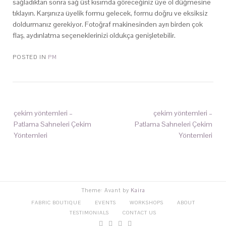
sağladıktan sonra sağ üst kısımda göreceğiniz üye ol düğmesine
tıklayın. Karşınıza üyelik formu gelecek, formu doğru ve eksiksiz
doldurmanız gerekiyor. Fotoğraf makinesinden ayrı birden çok
flaş, aydınlatma seçeneklerinizi oldukça genişletebilir.
POSTED IN
PM
çekim yöntemleri –
çekim yöntemleri –
Patlama Sahneleri Çekim
Patlama Sahneleri Çekim
Yöntemleri
Yöntemleri
Theme: Avant by
Kaira
FABRIC BOUTIQUE
EVENTS
WORKSHOPS
ABOUT
TESTIMONIALS
CONTACT US