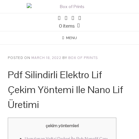
0 items
MENU
POSTED ON
MARCH 18, 2022
BY
BOX OF PRINTS
Pdf Silindirli Elektro Lif
Çekim Yöntemi Ile Nano Lif
Üretimi
çekim yöntemleri
Uygulanan Voltaj Değeri İle Pvb Nanolif Çapı