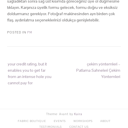
sağladıktan sonra sağ üst kısımda göreceğiniz üye ol düğmesine
tıklayın. Karşınıza üyelik formu gelecek, formu doğru ve eksiksiz
doldurmanız gerekiyor. Fotoğraf makinesinden ayrı birden çok
flaş, aydınlatma seçeneklerinizi oldukça genişletebilir.
POSTED IN
PM
your credit rating, but it
çekim yöntemleri –
enables you to get far
Patlama Sahneleri Çekim
from an intense hole you
Yöntemleri
cannot pay for
Theme: Avant by
Kaira
FABRIC BOUTIQUE
EVENTS
WORKSHOPS
ABOUT
TESTIMONIALS
CONTACT US