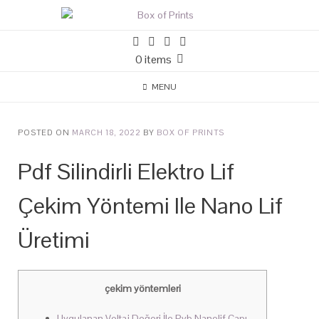
0 items
MENU
POSTED ON
MARCH 18, 2022
BY
BOX OF PRINTS
Pdf Silindirli Elektro Lif
Çekim Yöntemi Ile Nano Lif
Üretimi
çekim yöntemleri
Uygulanan Voltaj Değeri İle Pvb Nanolif Çapı