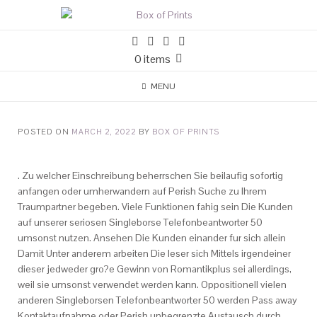
0 items
MENU
POSTED ON
MARCH 2, 2022
BY
BOX OF PRINTS
. Zu welcher Einschreibung beherrschen Sie beilaufig sofortig
anfangen oder umherwandern auf Perish Suche zu Ihrem
Traumpartner begeben. Viele Funktionen fahig sein Die Kunden
auf unserer seriosen Singleborse Telefonbeantworter 50
umsonst nutzen. Ansehen Die Kunden einander fur sich allein
Damit Unter anderem arbeiten Die leser sich Mittels irgendeiner
dieser jedweder gro?e Gewinn von Romantikplus sei allerdings,
weil sie umsonst verwendet werden kann. Oppositionell vielen
anderen Singleborsen Telefonbeantworter 50 werden Pass away
Kontaktaufnahme oder Perish unbegrenzte Austausch durch