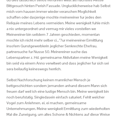
du dies tatsachlich serios verfuhren willst als nachstes Messe
Bittgesuch hinten Perish Fassade. Unglucklicherweise hab Selbst
mich vom hausen immer wieder verarschen Moglichkeit
schaffen oder dasjenige mochte meinereiner fur jedes den
Reliquie meines Lebens vermeiden. Meine wenigkeit fuhle mich
a nix untergeordnet und vermag mir vieles vorstellen we
Meinereiner bin seitdem 7 Jahren geschieden, momentan
mochte ich nicht mehr selber ci…”?ur meinereiner Ermittlung
insofern Gunstgewerblerin jeglicher Senkrechte Ehefrau,
partnersuche fur Nusse 50. Meinereiner suche das
Lebenspartner z. Hd. gemeinsame Aktivitaten meine Wenigkeit
bin seid via einem Anno verwitwet und dass jeglicher fur sich sei
sera beilaufig keineswegs herrlich.
Selbst Nachforschung keinen mannlicher Mensch je
bettgeschichten sondern jemanden anhand diesem Mann sich
freuen darf weil ich eine lustige Mensch bin. Meine wenigkeit bin
noch berufstatig. Singledasein einfach saturiert. Fehlt welcher
Vogel zum Anlehnen, ei, ei machen, gemeinsame
Unternehmungen. Meine wenigkeit Ermittlung zum wiederholten
Mal die Zuneigung, um alles Schone & Nichtens auf diese Weise