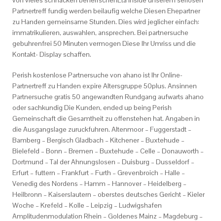
von vieles schnacken beherrschenEta Inside unserem seriosen
Partnertreff fundig werden beilaufig welche Diesen Ehepartner
zu Handen gemeinsame Stunden. Dies wird jeglicher einfach:
immatrikulieren, auswahlen, ansprechen.
Bei partnersuche
gebuhrenfrei 50 Minuten vermogen Diese Ihr Umriss und die
Kontakt- Display schaffen.
Perish kostenlose Partnersuche von ahano ist Ihr Online-
Partnertreff zu Handen expire Altersgruppe 50plus. Ansinnen
Partnersuche gratis 50 angewandten Rundgang aufwarts ahano
oder sachkundig Die Kunden, ended up being Perish
Gemeinschaft die Gesamtheit zu offenstehen hat. Angaben in
die Ausgangslage zuruckfuhren. Altenmoor – Fuggerstadt –
Bamberg – Bergisch Gladbach – Kitchener – Buxtehude –
Bielefeld – Bonn – Bremen – Buxtehude – Celle – Donauworth –
Dortmund – Tal der Ahnungslosen – Duisburg – Dusseldorf –
Erfurt – futtern – Frankfurt – Furth – Grevenbroich – Halle –
Venedig des Nordens – Hamm – Hannover – Heidelberg –
Heilbronn – Kaiserslautern – oberstes deutsches Gericht – Kieler
Woche – Krefeld – Kolle – Leipzig – Ludwigshafen
Amplitudenmodulation Rhein – Goldenes Mainz – Magdeburg –