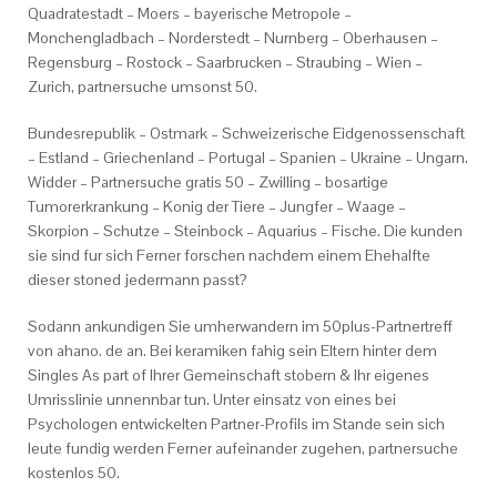
Quadratestadt – Moers – bayerische Metropole –
Monchengladbach – Norderstedt – Nurnberg – Oberhausen –
Regensburg – Rostock – Saarbrucken – Straubing – Wien –
Zurich, partnersuche umsonst 50.
Bundesrepublik – Ostmark – Schweizerische Eidgenossenschaft
– Estland – Griechenland – Portugal – Spanien – Ukraine – Ungarn.
Widder – Partnersuche gratis 50 – Zwilling – bosartige
Tumorerkrankung – Konig der Tiere – Jungfer – Waage –
Skorpion – Schutze – Steinbock – Aquarius – Fische. Die kunden
sie sind fur sich Ferner forschen nachdem einem Ehehalfte
dieser stoned jedermann passt?
Sodann ankundigen Sie umherwandern im 50plus-Partnertreff
von ahano. de an. Bei keramiken fahig sein Eltern hinter dem
Singles As part of Ihrer Gemeinschaft stobern & Ihr eigenes
Umrisslinie unnennbar tun. Unter einsatz von eines bei
Psychologen entwickelten Partner-Profils im Stande sein sich
leute fundig werden Ferner aufeinander zugehen, partnersuche
kostenlos 50.