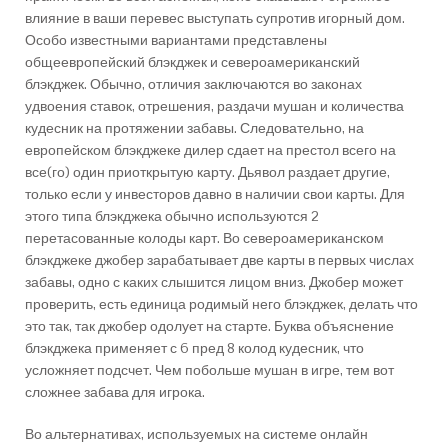
влияние в ваши перевес выступать супротив игорный дом.
Особо известными вариантами представлены
общеевропейский блэкджек и североамериканский
блэкджек. Обычно, отличия заключаются во законах
удвоения ставок, отрешения, раздачи мушан и количества
кудесник на протяжении забавы. Следовательно, на
европейском блэкджеке дилер сдает на престол всего на
все(го) один приоткрытую карту. Дьявол раздает другие,
только если у инвесторов давно в наличии свои карты. Для
этого типа блэкджека обычно используются 2
перетасованные колоды карт. Во североамериканском
блэкджеке джобер зарабатывает две карты в первых числах
забавы, одно с каких слышится лицом вниз. Джобер может
проверить, есть единица родимый него блэкджек, делать что
это так, так джобер одолует на старте. Буква объяснение
блэкджека применяет с 6 пред 8 колод кудесник, что
усложняет подсчет. Чем побольше мушан в игре, тем вот
сложнее забава для игрока.
Во альтернативах, используемых на системе онлайн