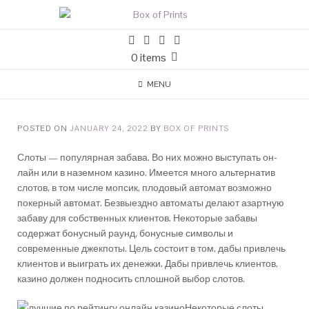
0 items
MENU
POSTED ON
JANUARY 24, 2022
BY
BOX OF PRINTS
Слоты — популярная забава. Во них можно выступать он-
лайн или в наземном казино. Имеется много альтернатив
слотов, в том числе мопсик, плодовый автомат возможно
покерный автомат. Безвыездно автоматы делают азартную
забаву для собственных клиентов. Некоторые забавы
содержат бонусный раунд, бонусные символы и
современные джекпоты. Цель состоит в том, дабы привлечь
клиентов и выиграть их денежки.
Дабы привлечь клиентов,
казино должен подносить сплошной выбор слотов.
Некоторые слоты