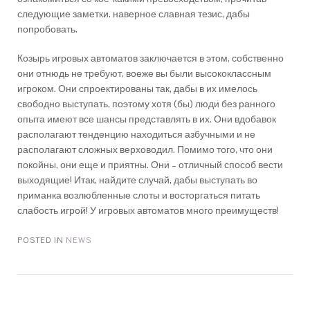
следующие заметки. наверное славная тезис, дабы
попробовать.
Козырь игровых автоматов заключается в этом, собственно
они отнюдь не требуют, воеже вы были высококлассным
игроком. Они спроектированы так, дабы в их имелось
свободно выступать, поэтому хотя (бы) люди без ранного
опыта имеют все шансы представлять в их. Они вдобавок
располагают тенденцию находиться азбучными и не
располагают сложных верховодил. Помимо того, что они
покойны, они еще и приятны. Они – отличный способ вести
выходящие! Итак, найдите случай, дабы выступать во
приманка возлюбленные слоты и восторгаться питать
слабость игрой! У игровых автоматов много преимуществ!
POSTED IN
NEWS