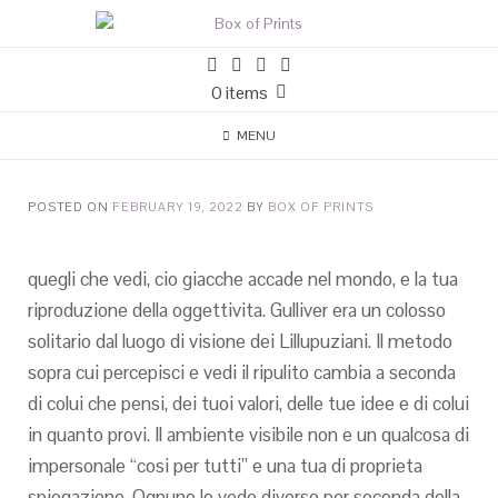
0 items
MENU
POSTED ON
FEBRUARY 19, 2022
BY
BOX OF PRINTS
quegli che vedi, cio giacche accade nel mondo, e la tua
riproduzione della oggettivita. Gulliver era un colosso
solitario dal luogo di visione dei Lillupuziani. Il metodo
sopra cui percepisci e vedi il ripulito cambia a seconda
di colui che pensi, dei tuoi valori, delle tue idee e di colui
in quanto provi. Il ambiente visibile non e un qualcosa di
impersonale “cosi per tutti” e una tua di proprieta
spiegazione. Ognuno lo vede diverso per seconda della