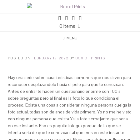
0 items
MENU
POSTED ON
FEBRUARY 19, 2022
BY
BOX OF PRINTS
Hay una serie sobre caracteristicas comunes que nos sirven para
reconocer desplazandolo hacia el pelo para que te conozcan.
Antes de entrar te hacen un cuestionario enorme con 100’s
sobre preguntas pero al final es la foto lo que condiciona el
proceso. Existe una cosa a considerar: ninguna persona cuelga la
foto actual, todas son de anos de vida primero. Yo no me he visto
con ninguna persona que exista Ya la foto semejante que seri­a
en ese instante. Eso es poquito integro porque de lo que se
intenta seri­a de que te conozcan tal que eres en este instante
aunque nunca, nunca se hace asi. Nunca nos dejemos llevar por