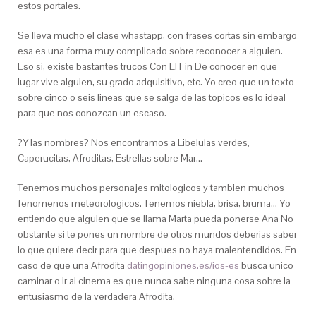
estos portales.
Se lleva mucho el clase whastapp, con frases cortas sin embargo
esa es una forma muy complicado sobre reconocer a alguien.
Eso si, existe bastantes trucos Con El Fin De conocer en que
lugar vive alguien, su grado adquisitivo, etc. Yo creo que un texto
sobre cinco o seis lineas que se salga de las topicos es lo ideal
para que nos conozcan un escaso.
?Y las nombres? Nos encontramos a Libelulas verdes,
Caperucitas, Afroditas, Estrellas sobre Mar…
Tenemos muchos personajes mitologicos y tambien muchos
fenomenos meteorologicos. Tenemos niebla, brisa, bruma… Yo
entiendo que alguien que se llama Marta pueda ponerse Ana No
obstante si te pones un nombre de otros mundos deberias saber
lo que quiere decir para que despues no haya malentendidos. En
caso de que una Afrodita
datingopiniones.es/ios-es
busca unico
caminar o ir al cinema es que nunca sabe ninguna cosa sobre la
entusiasmo de la verdadera Afrodita.