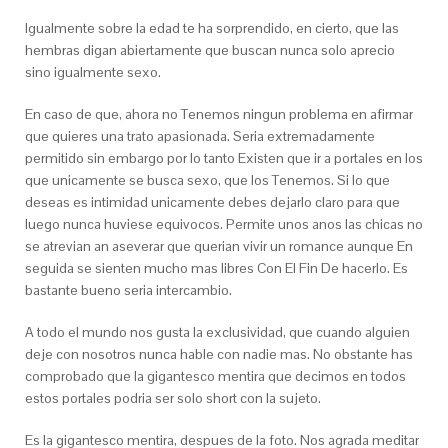
Igualmente sobre la edad te ha sorprendido, en cierto, que las
hembras digan abiertamente que buscan nunca solo aprecio
sino igualmente sexo.
En caso de que, ahora no Tenemos ningun problema en afirmar
que quieres una trato apasionada. Seri­a extremadamente
permitido sin embargo por lo tanto Existen que ir a portales en los
que unicamente se busca sexo, que los Tenemos. Si lo que
deseas es intimidad unicamente debes dejarlo claro para que
luego nunca huviese equivocos. Permite unos anos las chicas no
se atrevian an aseverar que querian vivir un romance aunque En
seguida se sienten mucho mas libres Con El Fin De hacerlo. Es
bastante bueno seri­a intercambio.
A todo el mundo nos gusta la exclusividad, que cuando alguien
deje con nosotros nunca hable con nadie mas. No obstante has
comprobado que la gigantesco mentira que decimos en todos
estos portales podri­a ser solo short con la sujeto.
Es la gigantesco mentira, despues de la foto. Nos agrada meditar