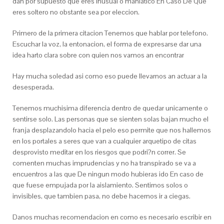
dan por supuesto que eres inusual o maniatico En Caso De Que
eres soltero no obstante sea por eleccion.
Primero de la primera citacion Tenemos que hablar por telefono.
Escuchar la voz, la entonacion, el forma de expresarse dar una
idea harto clara sobre con quien nos vamos an encontrar
Hay mucha soledad asi­ como eso puede llevarnos an actuar a la
desesperada.
Tenemos muchisima diferencia dentro de quedar unicamente o
sentirse solo. Las personas que se sienten solas bajan mucho el
franja desplazandolo hacia el pelo eso permite que nos hallemos
en los portales a seres que van a cualquier arquetipo de citas
desprovisto meditar en los riesgos que podri?n correr. Se
comenten muchas imprudencias y no ha transpirado se va a
encuentros a las que De ningun modo hubieras ido En caso de
que fuese empujada por la aislamiento. Sentirnos solos o
invisibles, que tambien pasa, no debe hacernos ir a ciegas.
Danos muchas recomendacion en como es necesario escribir en