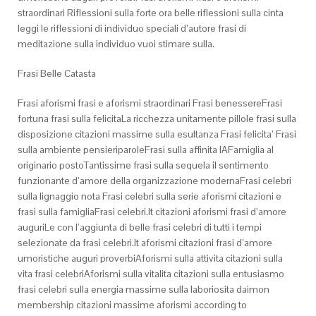
straordinari Riflessioni sulla forte ora belle riflessioni sulla cinta
leggi le riflessioni di individuo speciali d’autore frasi di
meditazione sulla individuo vuoi stimare sulla.
Frasi Belle Catasta
Frasi aforismi frasi e aforismi straordinari Frasi benessereFrasi
fortuna frasi sulla felicitaLa ricchezza unitamente pillole frasi sulla
disposizione citazioni massime sulla esultanza Frasi felicita’ Frasi
sulla ambiente pensieriparoleFrasi sulla affinita lAFamiglia al
originario postoTantissime frasi sulla sequela il sentimento
funzionante d’amore della organizzazione modernaFrasi celebri
sulla lignaggio nota Frasi celebri sulla serie aforismi citazioni e
frasi sulla famigliaFrasi celebri.It citazioni aforismi frasi d’amore
auguriLe con l’aggiunta di belle frasi celebri di tutti i tempi
selezionate da frasi celebri.It aforismi citazioni frasi d’amore
umoristiche auguri proverbiAforismi sulla attivita citazioni sulla
vita frasi celebriAforismi sulla vitalita citazioni sulla entusiasmo
frasi celebri sulla energia massime sulla laboriosita daimon
membership citazioni massime aforismi according to