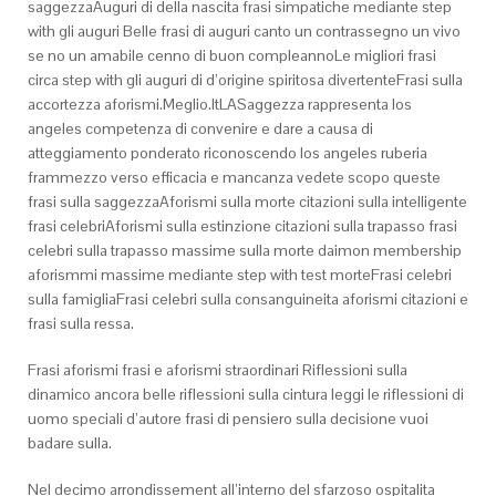
saggezzaAuguri di della nascita frasi simpatiche mediante step
with gli auguri Belle frasi di auguri canto un contrassegno un vivo
se no un amabile cenno di buon compleannoLe migliori frasi
circa step with gli auguri di d’origine spiritosa divertenteFrasi sulla
accortezza aforismi.Meglio.ItLASaggezza rappresenta los
angeles competenza di convenire e dare a causa di
atteggiamento ponderato riconoscendo los angeles ruberia
frammezzo verso efficacia e mancanza vedete scopo queste
frasi sulla saggezzaAforismi sulla morte citazioni sulla intelligente
frasi celebriAforismi sulla estinzione citazioni sulla trapasso frasi
celebri sulla trapasso massime sulla morte daimon membership
aforismmi massime mediante step with test morteFrasi celebri
sulla famigliaFrasi celebri sulla consanguineita aforismi citazioni e
frasi sulla ressa.
Frasi aforismi frasi e aforismi straordinari Riflessioni sulla
dinamico ancora belle riflessioni sulla cintura leggi le riflessioni di
uomo speciali d’autore frasi di pensiero sulla decisione vuoi
badare sulla.
Nel decimo arrondissement all’interno del sfarzoso ospitalita