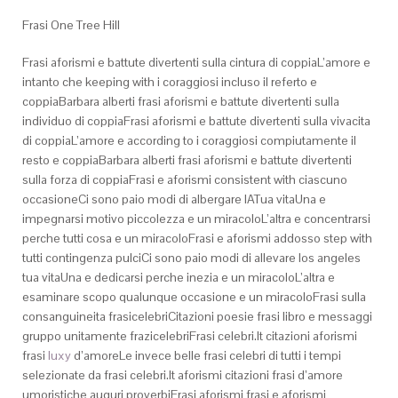
Frasi One Tree Hill
Frasi aforismi e battute divertenti sulla cintura di coppiaL’amore e
intanto che keeping with i coraggiosi incluso il referto e
coppiaBarbara alberti frasi aforismi e battute divertenti sulla
individuo di coppiaFrasi aforismi e battute divertenti sulla vivacita
di coppiaL’amore e according to i coraggiosi compiutamente il
resto e coppiaBarbara alberti frasi aforismi e battute divertenti
sulla forza di coppiaFrasi e aforismi consistent with ciascuno
occasioneCi sono paio modi di albergare lATua vitaUna e
impegnarsi motivo piccolezza e un miracoloL’altra e concentrarsi
perche tutti cosa e un miracoloFrasi e aforismi addosso step with
tutti contingenza pulciCi sono paio modi di allevare los angeles
tua vitaUna e dedicarsi perche inezia e un miracoloL’altra e
esaminare scopo qualunque occasione e un miracoloFrasi sulla
consanguineita frasicelebriCitazioni poesie frasi libro e messaggi
gruppo unitamente frazicelebriFrasi celebri.It citazioni aforismi
frasi
luxy
d’amoreLe invece belle frasi celebri di tutti i tempi
selezionate da frasi celebri.It aforismi citazioni frasi d’amore
umoristiche auguri proverbiFrasi aforismi frasi e aforismi