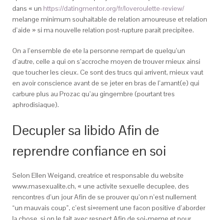
dans « un
https://datingmentor.org/fr/loveroulette-review/
melange minimum souhaitable de relation amoureuse et relation
d’aide » si ma nouvelle relation post-rupture parait precipitee.
On a l’ensemble de ete la personne rempart de quelqu’un
d’autre, celle a qui on s’accroche moyen de trouver mieux ainsi
que toucher les cieux. Ce sont des trucs qui arrivent, mieux vaut
en avoir conscience avant de se jeter en bras de l’amant(e) qui
carbure plus au Prozac qu’au gingembre (pourtant tres
aphrodisiaque).
Decupler sa libido Afin de
reprendre confiance en soi
Selon Ellen Weigand, creatrice et responsable du website
www.masexualite.ch, « une activite sexuelle decuplee, des
rencontres d’un jour Afin de se prouver qu’on n’est nullement
“un mauvais coup”, c’est si»rement une facon positive d’aborder
la chose, si on le fait avec respect Afin de soi-meme et pour