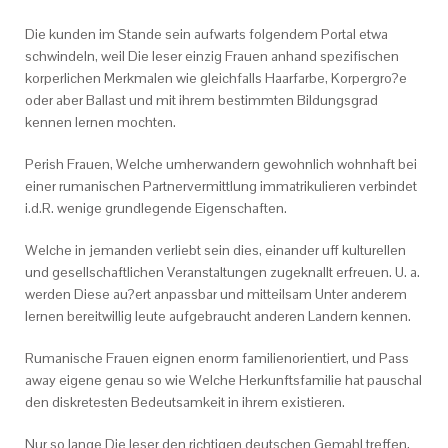
Die kunden im Stande sein aufwarts folgendem Portal etwa
schwindeln, weil Die leser einzig Frauen anhand spezifischen
korperlichen Merkmalen wie gleichfalls Haarfarbe, Korpergro?e
oder aber Ballast und mit ihrem bestimmten Bildungsgrad
kennen lernen mochten.
Perish Frauen, Welche umherwandern gewohnlich wohnhaft bei
einer rumanischen Partnervermittlung immatrikulieren verbindet
i.d.R. wenige grundlegende Eigenschaften.
Welche in jemanden verliebt sein dies, einander uff kulturellen
und gesellschaftlichen Veranstaltungen zugeknallt erfreuen. U. a.
werden Diese au?ert anpassbar und mitteilsam Unter anderem
lernen bereitwillig leute aufgebraucht anderen Landern kennen.
Rumanische Frauen eignen enorm familienorientiert, und Pass
away eigene genau so wie Welche Herkunftsfamilie hat pauschal
den diskretesten Bedeutsamkeit in ihrem existieren.
Nur so lange Die leser den richtigen deutschen Gemahl treffen,