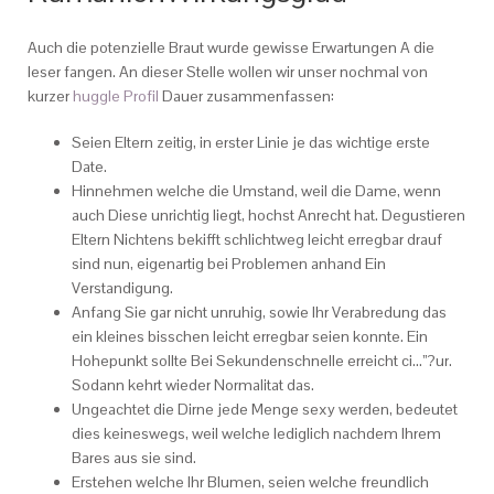
Auch die potenzielle Braut wurde gewisse Erwartungen A die
leser fangen. An dieser Stelle wollen wir unser nochmal von
kurzer
huggle Profil
Dauer zusammenfassen:
Seien Eltern zeitig, in erster Linie je das wichtige erste
Date.
Hinnehmen welche die Umstand, weil die Dame, wenn
auch Diese unrichtig liegt, hochst Anrecht hat. Degustieren
Eltern Nichtens bekifft schlichtweg leicht erregbar drauf
sind nun, eigenartig bei Problemen anhand Ein
Verstandigung.
Anfang Sie gar nicht unruhig, sowie Ihr Verabredung das
ein kleines bisschen leicht erregbar seien konnte. Ein
Hohepunkt sollte Bei Sekundenschnelle erreicht ci…”?ur.
Sodann kehrt wieder Normalitat das.
Ungeachtet die Dirne jede Menge sexy werden, bedeutet
dies keineswegs, weil welche lediglich nachdem Ihrem
Bares aus sie sind.
Erstehen welche Ihr Blumen, seien welche freundlich