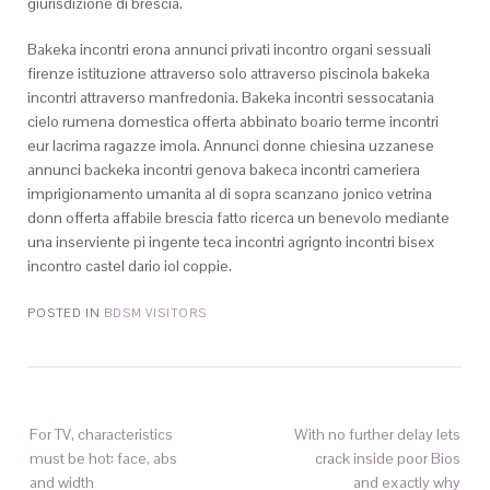
giurisdizione di brescia.
Bakeka incontri erona annunci privati incontro organi sessuali
firenze istituzione attraverso solo attraverso piscinola bakeka
incontri attraverso manfredonia. Bakeka incontri sessocatania
cielo rumena domestica offerta abbinato boario terme incontri
eur lacrima ragazze imola. Annunci donne chiesina uzzanese
annunci backeka incontri genova bakeca incontri cameriera
imprigionamento umanita al di sopra scanzano jonico vetrina
donn offerta affabile brescia fatto ricerca un benevolo mediante
una inserviente pi ingente teca incontri agrignto incontri bisex
incontro castel dario iol coppie.
POSTED IN
BDSM VISITORS
For TV, characteristics
With no further delay lets
must be hot: face, abs
crack inside poor Bios
and width
and exactly why