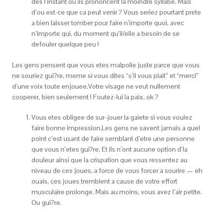
des l’instant ou ils prononcent la moindre syllabe. Mais
d’ou est-ce que ca peut venir ? Vous seriez pourtant prete
a bien laisser tomber pour faire n’importe quoi, avec
n’importe qui, du moment qu’il/elle a besoin de se
defouler quelque peu !
Les gens pensent que vous etes malpolie juste parce que vous
ne souriez gui?re, meme si vous dites “s’il vous plait” et “merci”
d’une voix toute enjouee.Votre visage ne veut nullement
cooperer, bien seulement ! Foutez-lui la paix, ok ?
Vous etes obligee de sur-jouer la gaiete si vous voulez
faire bonne impression.Les gens ne savent jamais a quel
point c’est usant de faire semblant d’etre une personne
que vous n’etes gui?re. Et ils n’ont aucune option d’la
douleur ainsi que la crispation que vous ressentez au
niveau de ces joues, a force de vous forcer a sourire — eh
ouais, ces joues tremblent a cause de votre effort
musculaire prolonge. Mais au moins, vous avez l’air petite.
Ou gui?re.