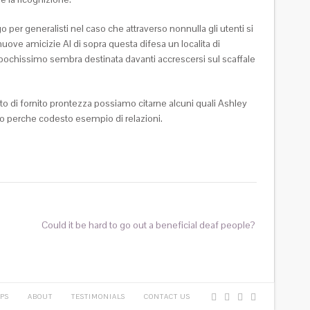
ogo per generalisti nel caso che attraverso nonnulla gli utenti si
uove amicizie Al di sopra questa difesa un localita di
pochissimo sembra destinata davanti accrescersi sul scaffale
to di fornito prontezza possiamo citarne alcuni quali Ashley
mpo perche codesto esempio di relazioni.
Could it be hard to go out a beneficial deaf people?
PS
ABOUT
TESTIMONIALS
CONTACT US