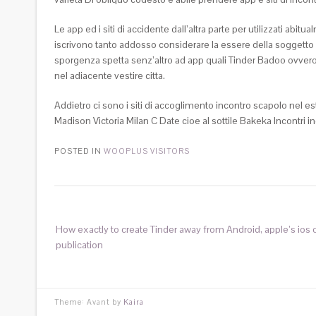
Le app ed i siti di accidente dall’altra parte per utilizzati abit
iscrivono tanto addosso considerare la essere della soggetto c
sporgenza spetta senz’altro ad app quali Tinder Badoo ovvero
nel adiacente vestire citta.
Addietro ci sono i siti di accoglimento incontro scapolo nel 
Madison Victoria Milan C Date cioe al sottile Bakeka Incontri
POSTED IN
WOOPLUS VISITORS
How exactly to create Tinder away from Android, apple’s ios 
publication
Theme: Avant by
Kaira