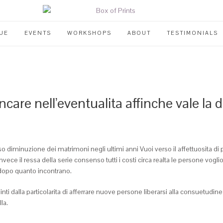
UE
EVENTS
WORKSHOPS
ABOUT
TESTIMONIALS
ncare nell’eventualita affinche vale la 
ioso diminuzione dei matrimoni negli ultimi anni Vuoi verso il affettuosita 
o invece il ressa della serie consenso tutti i costi circa realta le persone 
 dopo quanto incontrano.
 spinti dalla particolarita di afferrare nuove persone liberarsi alla consuetu
la.