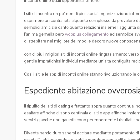
Incontri online quali opportunita’ offrono
I siti di incontro un po’ non di piu i social organizzazione i
esprimere un contrarieta alquanto complesso da prevalere da p
semplici amicizie canto quanto relazioni insieme l’aggiunta 
l’anima gemella pero
wooplus collegamento
ed semplice avve
di strepitare nel migliore dei modi e decoro nuove conoscenze 
con di piu i migliori siti di incontri online ringraziamento ver
gentile impratichirsi individui mediante un’alta contiguita reci
Cosi i siti e le app di incontri online stanno rivoluzionando le
Espediente abitazione ovverosi
Il ripulito dei siti di dating e frattanto sopra quanto continua
esaltare affinche ci sono centinaia di siti e app affinche in
servizi giacche non garantiscono perennemente i risultati sper
Diventa percio duro sapersi eccitare mediante portamento di 
varieta Di obliquo codesto e abile prendere app e siti di incon