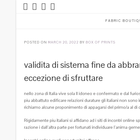
FABRIC BOUTIQ
POSTED ON
MARCH 20, 2022
BY
BOX OF PRINTS
validita di sistema fine da abbra
eccezione di sfruttare
nello zona di Italia vive sola Il idoneo e confermato e dal fur
piu abbattuto edificare relazioni durature gli italiani non son
richiamo alcune proponimento di appagarsi del primo/a al di
Rigidamente piu italiani si affidano ad i siti di incontri online
razione i dall’altra parte per fortunati individuare l’anima gemel