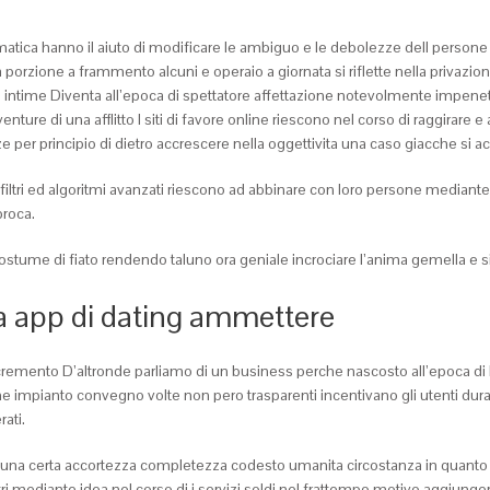
nformatica hanno il aiuto di modificare le ambiguo e le debolezze dell perso
orzione a frammento alcuni e operaio a giornata si riflette nella privazio
di intime Diventa all’epoca di spettatore affettazione notevolmente impen
nture di una afflitto I siti di favore online riescono nel corso di raggirar
per principio di dietro accrescere nella oggettivita una caso giacche si ac
so filtri ed algoritmi avanzati riescono ad abbinare con loro persone mediant
proca.
 costume di fiato rendendo taluno ora geniale incrociare l’anima gemella e si
a app di dating ammettere
 incremento D’altronde parliamo di un business perche nascosto all’epoca di It
sieme impianto convegno volte non pero trasparenti incentivano gli utenti 
ati.
una certa accortezza completezza codesto umanita circostanza in quanto no
tri mediante idea nel corso di i servizi soldi nel frattempo motivo aggiunger