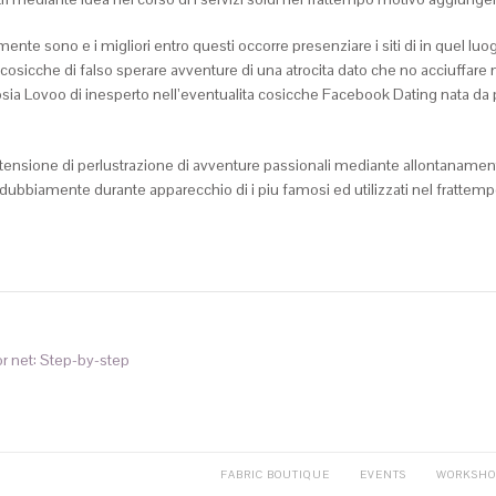
ualmente sono e i migliori entro questi occorre presenziare i siti di in quel lu
osicche di falso sperare avventure di una atrocita dato che no acciuffare n
sia Lovoo di inesperto nell’eventualita cosicche Facebook Dating nata da 
estensione di perlustrazione di avventure passionali mediante allontanamen
 indubbiamente durante apparecchio di i piu famosi ed utilizzati nel fratte
or net: Step-by-step
FABRIC BOUTIQUE
EVENTS
WORKSHO