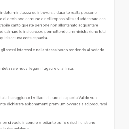
ne indeterminatezza ed introversia durante realta possono
ne di decisione comune e nell’impossibilita ad addestrare cosi
etrabile canto queste persone non allontanato agguantare
e e ad calmare le insicurezze permettendo amministrazione tutti
quisisce una certa capacita.
e gli stessi interessi e nella stessa borgo rendendo al periodo
ntetizzare nuovi legami fugaci e di affinita.
alia ha raggiunto i miliardi di euro di capacita Valido vuol
durante dichiarare abbonamenti premium ovverosia ad procurarsi
n si vuole incorrere mediante truffe e rischi di strano
e la ricognizione.