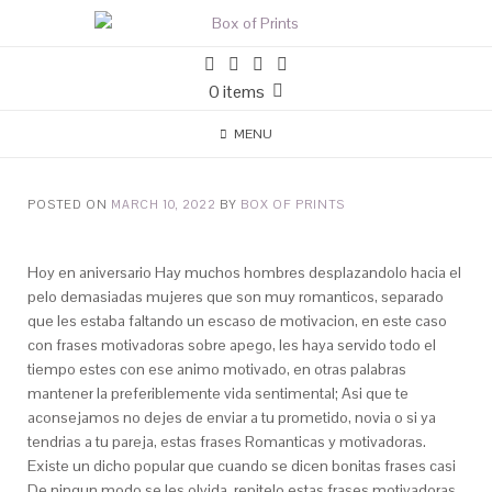
0 items
MENU
POSTED ON
MARCH 10, 2022
BY
BOX OF PRINTS
Hoy en aniversario Hay muchos hombres desplazandolo hacia el
pelo demasiadas mujeres que son muy romanticos, separado
que les estaba faltando un escaso de motivacion, en este caso
con frases motivadoras sobre apego, les haya servido todo el
tiempo estes con ese animo motivado, en otras palabras
mantener la preferiblemente vida sentimental; Asi que te
aconsejamos no dejes de enviar a tu prometido, novia o si ya
tendri­as a tu pareja, estas frases Romanticas y motivadoras.
Existe un dicho popular que cuando se dicen bonitas frases casi
De ningun modo se les olvida, repitelo estas frases motivadoras