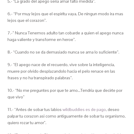
5.- “La grado del apego seri­a amar falto medida”.
6.- “Por muy lejos que el espiritu vaya, De ningun modo ira mas
lejos que el corazon”.
7.-” Nunca Tenemos adulto tan cobarde a quien el apego nunca
haga valiente y transforme en heroe”.
8.- “Cuando no se da demasiado nunca se ama lo suficiente”.
9.- “El apego nace de el recuerdo, vive sobre la inteligencia,
muere por olvido desplazandolo hacia el pelo renace en las
frases y no ha transpirado palabras”.
10.- “No me preguntes por que te amo…Tendria que decirte por
que vivo”
11.- “Antes de sobar tus labios
wildbuddies es de pago
, deseo
palpar tu corazon asi­ como antiguamente de sobar tu organismo,
quiero rozar tu amor”.