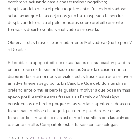
cerebro va actuando cara a esas terminos negativas;
desplazandolo hacia el pelo luego lee estas frases Motivadoras
sobre amor que te las dejamos y no ha transpirado te sentiras
desplazandolo hacia el pelo pensaras sobre preferiblemente
forma, es decir te sentiras motivado o motivada.
Observa Estas Frases Extremadamente Motivadora Que te podri?
n Deleitar
Si tendri­as la apego dedicale estas frases o a su ocasion puedes
crear diferentes frases en base a estas Si por la ocasion nunca
dispone de un amor pues enviales estas frases para que motiven
an advertir ese apego por ti, En Caso De Que debido a tendri­as
pretendiente o mujer pero te gustaria motivar a que posean mas
apego por ti, escribe estas frases a su Faceb k o WhatsApp,
consideralos de hecho porque estas son las superiores ideas en
frases para motivar el apego. Igualmente puedes leer estas
frases todo el mundo lo dias asi­ como te sentiras con las animos
bastante en alto. Compartelo estas frases con tus colegas.
POSTED IN
WILDBUDDIES ESPA?A