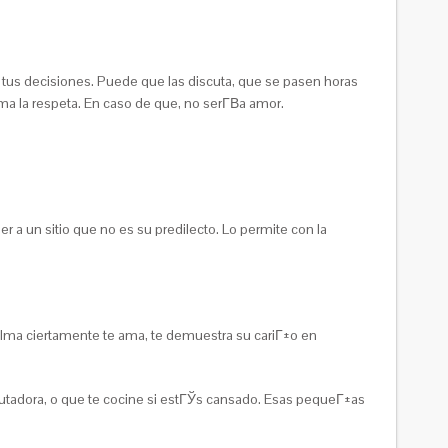
y tus decisiones. Puede que las discuta, que se pasen horas
 la respeta. En caso de que, no serГ­В­a amor.
r a un sitio que no es su predilecto. Lo permite con la
ma ciertamente te ama, te demuestra su cariГ±o en
adora, o que te cocine si estГЎs cansado. Esas pequeГ±as