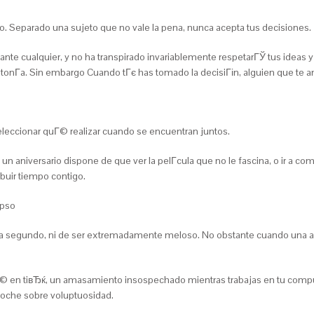
. Separado una sujeto que no vale la pena, nunca acepta tus decisiones.
 ante cualquier, y no ha transpirado invariablemente respetarГЎ tus ideas 
onГ­a. Sin embargo Cuando tГє has tomado la decisiГіn, alguien que te ama
leccionar quГ© realizar cuando se encuentran juntos.
 aniversario dispone de que ver la pelГ­cula que no le fascina, o ir a come
ibuir tiempo contigo.
apso
a segundo, ni de ser extremadamente meloso. No obstante cuando una al
 en tiвЂќ, un amasamiento insospechado mientras trabajas en tu comput
oche sobre voluptuosidad.