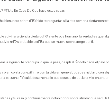
a? FГ­jate En Caso De Que hace estas cosas.
rcha bien, pero sobre rГ­ВЎpido te preguntas si la otra persona ciertamen
sible adivinar a ciencia cierta quГ© siente otra humano, la verdad es que 
cual, lo mГЎs probable serГ­В­a que se muera sobre apego por ti.
s a alguien, te preocupa lo que le pasa, desplazГЎndolo hacia el pelo por 
 va bien con la conexiГіn, o con tu vida en general, puedes hablarlo con 
a pena escucharГЎ cuidadosamente lo que poseas de declarar y lo entender
tades y tu casa, y continuamente notan honor sobre afirmar que serГ­В­a t