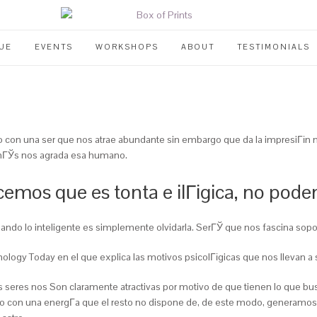
UE
EVENTS
WORKSHOPS
ABOUT
TESTIMONIALS
on una ser que nos atrae abundante sin embargo que da la impresiГіn no
 mГЎs nos agrada esa humano.
emos que es tonta e ilГіgica, no pode
uando lo inteligente es simplemente olvidarla. SerГЎ que nos fascina sopo
ichology Today en el que explica las motivos psicolГіgicas que nos llevan a
eres nos Son claramente atractivas por motivo de que tienen lo que bus
ado con una energГ­a que el resto no dispone de, de este modo, generamo