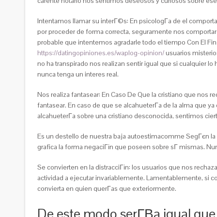
carente notarlo nos sentimos deseosos y curiosos sobre ese 
Intentamos llamar su interГ©s: En psicologГ­a de el comporta
por proceder de forma correcta, seguramente nos comportare
probable que intentemos agradarle todo el tiempo Con El Fin
https://datingopiniones.es/waplog-opinion/
usuarios misterio
no ha transpirado nos realizan sentir igual que si cualquier l
nunca tenga un interes real.
Nos realiza fantasear: En Caso De Que la cristiano que nos r
fantasear. En caso de que se alcahueterГ­a de la alma que y
alcahueterГ­a sobre una cristiano desconocida, sentimos ciert
Es un destello de nuestra baja autoestimacomme SegГєn la do
grafica la forma negaciГіn que poseen sobre sГ­ mismas. N
Se convierten en la distracciГіn: los usuarios que nos rechaza
actividad a ejecutar invariablemente. Lamentablemente, si 
convierta en quien querГ­as que exteriormente.
De este modo serГ­В­a igual que