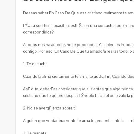
Deseas saber En Caso De Que esa cristiano realmente te am
Г‰sta serГ­В­a la ocasiГіn: estГЎs en una contacto, todo ma
correspondidos?
A todos nos ha anterior, no te preocupes. Y, si bien es impo
contigo. Por eso, En Caso De Que tu amado/a realiza todo lo 
1. Te escucha
Cuando la alma ciertamente te ama, te audiciГіn. Cuando desea
AsГ­ que, deberГ­as considerar que si sientes que algo nunca
cristiano que te quiere desplazГЎndolo hacia el pelo vale l
2. No se avergГјenza sobre ti
Alguien que verdaderamente te ama te presenta ante las amis
3. Te respeta