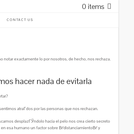
0 items
CONTACT US
 notar exactamente lo por nosotros, de hecho, nos rechaza.
mos hacer nada de evitarla
rtar?
 sentirnos atraГ­dos por las personas que nos rechazan.
camos desplazГЎndolo hacia el pelo nos crea cierto secreto
s en esa humano un factor sobre ВґdistanciamientoВґ y