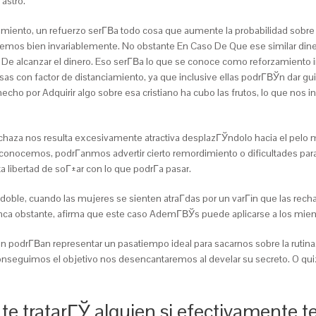
astro.
miento, un refuerzo serГ­В­a todo cosa que aumente la probabilidad sobre 
mos bien invariablemente. No obstante En Caso De Que ese similar dinero
 De alcanzar el dinero. Eso serГ­В­a lo que se conoce como reforzamient
sas con factor de distanciamiento, ya que inclusive ellas podrГ­ВЎn dar 
o hecho por Adquirir algo sobre esa cristiano ha cubo las frutos, lo que nos
echaza nos resulta excesivamente atractiva desplazГЎndolo hacia el pelo m
a conocemos, podrГ­anmos advertir cierto remordimiento o dificultades pa
a libertad de soГ±ar con lo que podrГ­a pasar.
ble, cuando las mujeres se sienten atraГ­das por un varГіn que las recha
unca obstante, afirma que este caso AdemГ­ВЎs puede aplicarse a los mi
n podrГ­В­an representar un pasatiempo ideal para sacarnos sobre la rutina.
conseguimos el objetivo nos desencantaremos al develar su secreto. O qu
 te tratarГЎ alguien si efectivamente 