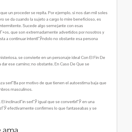
que un proceder se repita. Por ejemplo, si nos dan mil soles
 se da cuando la sujeto a cargo lo mire beneficioso, es
o intermitente. Sucede algo semejante con esas
guiГ±os, que son extremadamente advertidos por nosotros y
 insta a continuar intentГЎndolo no obstante esa persona
isteriosa, se convierte en un personaje ideal Con El Fin De
ra dar ese camino; no obstante, En Caso De Que se
za serГ­В­a por motivo de que tienen el autoestima baja que
embros masculinos.
 El inclinaciГіn serГЎ igual que se convertirГЎ en una
izГЎ efectivamente confirmes lo que fantaseabas y se
te ama