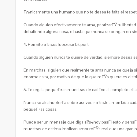
Гљnicamente una humano que no te desea te falta el respeto
Cuando alguien efectivamente te ama, priorizarГЎ tu libertad
debatiendo alguna cosa, e hasta que nunca se pongan en sint
4. Permite вЂњesfuerzosвЂќ por ti
Cuando alguien nunca te quiere de verdad, siempre desea se
En marchas, alguien que realmente te ama nunca se queja si un
enorme risita, por motivo de que lo que mГЎs quiere es distr
5. Te regala pequeГ±as muestras de cariГ±o al completo el l
Nunca se alcahueterГ­a sobre aseverar вЂњte amoвЂќ a cad
pequeГ±as cosas.
Puede ser un mensaje que diga вЂњhoy pasГі esto y pensГ©
muestras de estima implican amor mГЎs real que una gran n