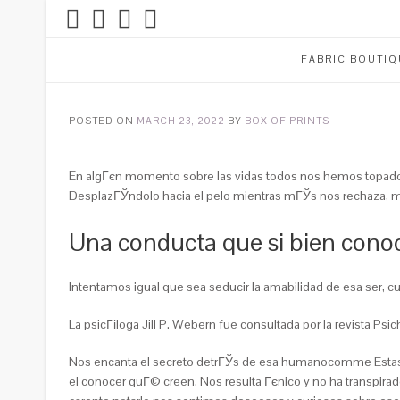
FABRIC BOUTIQ
POSTED ON
MARCH 23, 2022
BY
BOX OF PRINTS
En algГєn momento sobre las vidas todos nos hemos topado c
DesplazГЎndolo hacia el pelo mientras mГЎs nos rechaza,
Una conducta que si bien conoc
Intentamos igual que sea seducir la amabilidad de esa ser, c
La psicГіloga Jill P. Webern fue consultada por la revista Ps
Nos encanta el secreto detrГЎs de esa humanocomme Estas s
el conocer quГ© creen.
Nos resulta Гєnico y no ha transpir