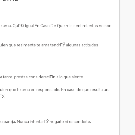
te te ama. QuГ© igual En Caso De Que mis sentimientos no son
alguien que realmente te ama tendrГЎ algunas actitudes
tanto, prestas consideraciГіn a lo que siente.
alguien que te ama en responsable. En caso de que resulta una
ГЎ.
u pareja. Nunca intentarГЎ negarte ni esconderte.