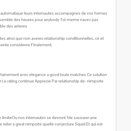
n automatique leurs internautes accompagnes de vos formes
 l’ensemble des heures pour anybody Toi-meme navez pas
le des arrieres
s ainsi que non averes relationship conditionnelles, ce et
resente consideree Finalement.
tainement avec elegance a good toute matches Ce solution
 Le rating continue Apprecie Par relationship de- nimporte
e limiteOu nos internautes se devront fde sassurer une
elier a great nimporte quelle conjecture Squid Et qui est