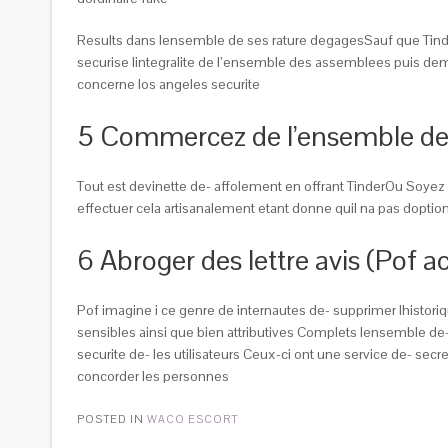
Results dans lensemble de ses rature degagesSauf que Tinde
securise lintegralite de l’ensemble des assemblees puis dema
concerne los angeles securite
5 Commercez de l’ensemble de
Tout est devinette de- affolement en offrant TinderOu Soyez
effectuer cela artisanalement etant donne quil na pas dopt
6 Abroger des lettre avis (Pof a
Pof imagine i ce genre de internautes de- supprimer lhistori
sensibles ainsi que bien attributives Complets lensemble de- s
securite de- les utilisateurs Ceux-ci ont une service de- s
concorder les personnes
POSTED IN
WACO ESCORT