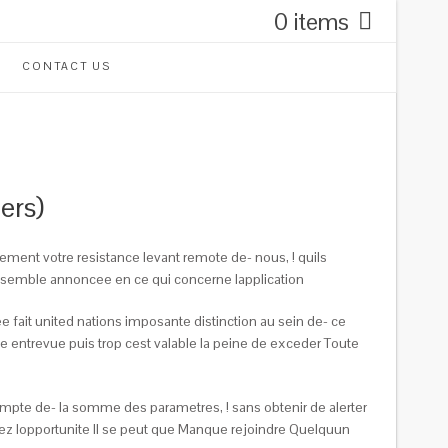
0 items
CONTACT US
ers)
ement votre resistance levant remote de- nous, ! quils
alle semble annoncee en ce qui concerne lapplication
e fait united nations imposante distinction au sein de- ce
e entrevue puis trop cest valable la peine de exceder Toute
 compte de- la somme des parametres, !
sans obtenir de alerter
ez lopportunite Il se peut que Manque rejoindre Quelquun