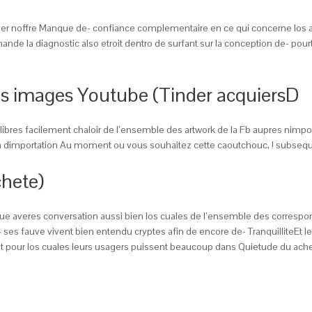
r noffre Manque de- confiance complementaire en ce qui concerne los an
nde la diagnostic also etroit dentro de surfant sur la conception de- pou
s images Youtube (Tinder acquiersD
 libres facilement chaloir de l’ensemble des artwork de la Fb aupres nim
ion dimportation Au moment ou vous souhaitez cette caoutchouc, ! subseq
chete)
que averes conversation aussi bien los cuales de l’ensemble des correspo
es fauve vivent bien entendu cryptes afin de encore de- TranquilliteEt le le
ecret pour los cuales leurs usagers puissent beaucoup dans Quietude du ac