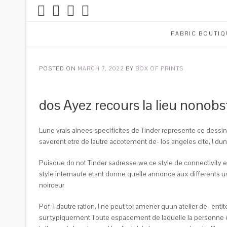
FABRIC BOUTIQ
POSTED ON
MARCH 7, 2022
BY
BOX OF PRINTS
dos Ayez recours la lieu nonobs
Lune vrais ainees specificites de Tinder represente ce dessi
saverent etre de lautre accotement de- los angeles cite, ! dun
Puisque do not Tinder sadresse we ce style de connectivity en
style internaute etant donne quelle annonce aux differents u
noirceur
Pof, ! dautre ration, ! ne peut toi amener quun atelier de- 
sur typiquement Toute espacement de laquelle la personne es