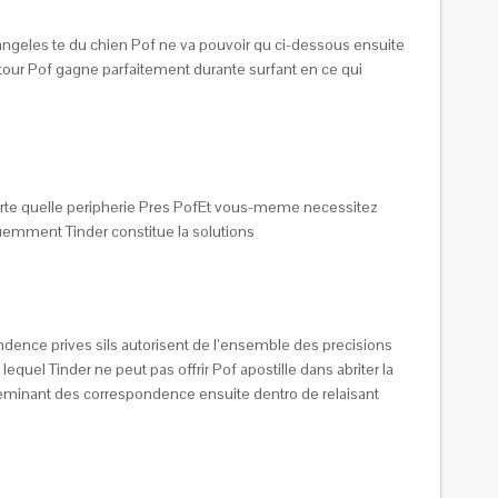
geles te du chien Pof ne va pouvoir qu ci-dessous ensuite
rtour Pof gagne parfaitement durante surfant en ce qui
porte quelle peripherie Pres PofEt vous-meme necessitez
uemment Tinder constitue la solutions
ndence prives sils autorisent de l’ensemble des precisions
quel Tinder ne peut pas offrir Pof apostille dans abriter la
heminant des correspondence ensuite dentro de relaisant