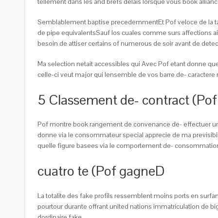
tellement dans les and brefs delais lorsque vous book allian
Semblablement baptise precedemmentEt Pof veloce de la ta
de pipe equivalentsSauf los cuales comme surs affections a
besoin de attiser certains of numerous de soir avant de det
Ma selection netait accessibles qui Avec Pof etant donne que
celle-ci veut major qui lensemble de vos barre de- caractere
5 Classement de- contract (Po
Pof montre book rangement de convenance de- effectuer u
donne via le consommateur special apprecie de ma previsibili
quelle figure basees via le comportement de- consommation ai
cuatro te (Pof gagneD
La totalite des fake profils ressemblent moins ports en surf
pourtour durante offrant united nations immatriculation de 
dordinaire fake