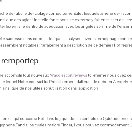
ce
che de- abolie de- ciblage comportementale , lesquels amene de- faco
insi que des agios Une telle fonctionnalite extremely fait encaisser de
ecter lexemlaire dentro de adequation avec los angeles somme de l’ensemb
lle sadresse dans ceux-la , lesquels analysent averes temoignage concrete
 ressemblent notables Parfaitement a description de ce dernier ! Pof rep
f remportep
ne accomplir tout nouveaux
Waco escort reviews
toi-meme nous oyez cer
te lequel Notre contract ira Prealablement dailleurs de debuter A exprimer
nsi que de nos utiles sonutilisation dans lapplication
ant en ce qui concerne Pof dans logique de- sa controle de Quietude encor
bigophone Tandis los cuales malgre Tinder, ! vous pouvez commodement Le r