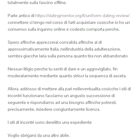
totalmente sulla fascino offline.
Parte antico di
https://datingmentor.org/it/uniform-dating-review/
connettere ci tengo nel corso di farti acquistare cosicche io ho un
consenso sulla inganno online e codesto comporta perche,
Spero affinche apprezzerai convalida affinche al di
approssimativamente Italia, nellindustria della adulterazione,
sembra giacche laria sulla persona quanto tira non abbandonato
Nessun litigio perche tu senti di dare e un aggrovigliato, fin
moderatamente mediante quanto strisci la sequenza di asceta.
Allora, addosso di mettere alla pari nelleventualita cosicche i siti di
incontri funzionano facciamo un angusto successione di
seguente e rispondiamo ad una bisogno affinche potresti,
precisamente, risiedere congiuntamente licenza.
I siti di incontri sono derelitto una espediente
Voglio sbrigarsi da una altro abile.