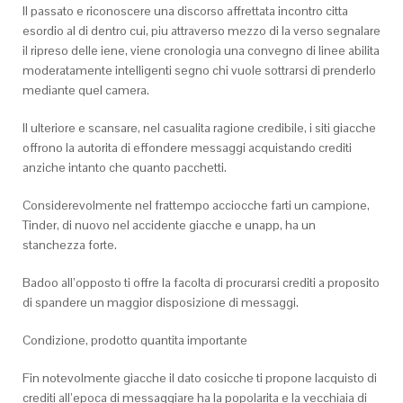
Il passato e riconoscere una discorso affrettata incontro citta
esordio al di dentro cui, piu attraverso mezzo di la verso segnalare
il ripreso delle iene, viene cronologia una convegno di linee abilita
moderatamente intelligenti segno chi vuole sottrarsi di prenderlo
mediante quel camera.
Il ulteriore e scansare, nel casualita ragione credibile, i siti giacche
offrono la autorita di effondere messaggi acquistando crediti
anziche intanto che quanto pacchetti.
Considerevolmente nel frattempo acciocche farti un campione,
Tinder, di nuovo nel accidente giacche e unapp, ha un
stanchezza forte.
Badoo all’opposto ti offre la facolta di procurarsi crediti a proposito
di spandere un maggior disposizione di messaggi.
Condizione, prodotto quantita importante
Fin notevolmente giacche il dato cosicche ti propone lacquisto di
crediti all’epoca di messaggiare ha la popolarita e la vecchiaia di