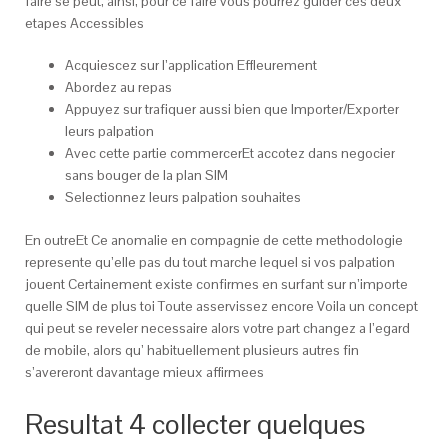
faire se peut, ainsi, pour ce faire vous pourrez guider ces deux
etapes Accessibles
Acquiescez sur l’application Effleurement
Abordez au repas
Appuyez sur trafiquer aussi bien que Importer/Exporter
leurs palpation
Avec cette partie commercerEt accotez dans negocier
sans bouger de la plan SIM
Selectionnez leurs palpation souhaites
En outreEt Ce anomalie en compagnie de cette methodologie
represente qu’elle pas du tout marche lequel si vos palpation
jouent Certainement existe confirmes en surfant sur n’importe
quelle SIM de plus toi Toute asservissez encore Voila un concept
qui peut se reveler necessaire alors votre part changez a l’egard
de mobile, alors qu’ habituellement plusieurs autres fin
s’avereront davantage mieux affirmees
Resultat 4 collecter quelques