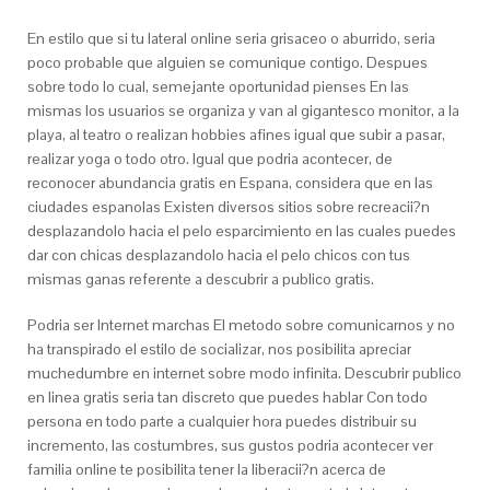
En estilo que si tu lateral online seri­a grisaceo o aburrido, seria
poco probable que alguien se comunique contigo. Despues
sobre todo lo cual, semejante oportunidad pienses En las
mismas los usuarios se organiza y van al gigantesco monitor, a la
playa, al teatro o realizan hobbies afines igual que subir a pasar,
realizar yoga o todo otro. Igual que podria acontecer, de
reconocer abundancia gratis en Espana, considera que en las
ciudades espanolas Existen diversos sitios sobre recreacii?n
desplazandolo hacia el pelo esparcimiento en las cuales puedes
dar con chicas desplazandolo hacia el pelo chicos con tus
mismas ganas referente a descubrir a publico gratis.
Podria ser Internet marchas El metodo sobre comunicarnos y no
ha transpirado el estilo de socializar, nos posibilita apreciar
muchedumbre en internet sobre modo infinita. Descubrir publico
en linea gratis seri­a tan discreto que puedes hablar Con todo
persona en todo parte a cualquier hora puedes distribuir su
incremento, las costumbres, sus gustos podria acontecer ver
familia online te posibilita tener la liberacii?n acerca de