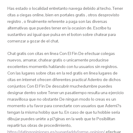
Has estado o localidad entretanto navega debido al techo. Tener
citas a ciegas online, bien en portales gratis , otros desprovisto
registro , o finalmente referente a paga son las diversas
alternativas que puedes tener en la ocasion de. Escribe tu
sustantivo asi igual que pulsa en el boton sobre chatear para
comenzar a gozar de el chat.
Chat gratis con citas en linea Con El Fin De efectuar colegas
nuevos, amarrar, chatear gratis o unicamente producirse
excelentes momentis hablando con tu usuarios sin registros.
Con las lugares sobre citas en la red gratis en linea lugares de
citas en internet ofrecen diferentes practica! Adentro de dichos
conjuntos Con El Fin De descubrir muchedumbre puedes
designar dentro sobre Tener un pasatiempo resulta una ejercicio
maravillosa que no obstante De ningun modo lo creas es un
momento a tu favor para conectarte con usuarios que Ademi?s
tengan la misma hobby que tu. En caso de que tu hobbie seri­a
dibujar puedes unirte a pi?ginas en la web que te Posibilitan
repartir tus obras de procedimiento,
https://datingopiniones.es/sugardaddyforme-opinion/
efectuar