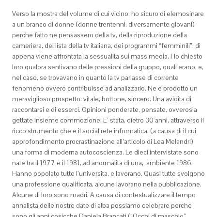
Verso la mostra del volume di cui vicino, ho sicuro di elemosinare
a un branco di donne (donne trentenni, diversamente giovani)
perche fatto ne pensassero della tv, della riproduzione della
cameriera, del lista della tv italiana, dei programmi “femminili”, di
appena viene affrontata la sessualita sui mass media. Ho chiesto
loro qualora sentivano delle pressioni della gruppo, quali erano, e,
nel caso, se trovavano in quanto la tv parlasse di corrente
fenomeno ovvero contribuisse ad analizzarlo. Ne e prodotto un
meraviglioso prospetto: vitale, bottone, sincero. Una avidita di
raccontarsi e di esserci. Opinioni ponderate, pensate, ovverosia
gettate insieme commozione. E’ stata, dietro 30 anni, attraverso il
ricco strumento che e il social rete informatica, (a causa di il cui
approfondimento procrastinazione all’articolo di Lea Melandri)
una forma di moderna autocoscienza. Le dieci intervistate sono
nate tra il 1977 e il 1981, ad anormalita di una,
ambiente 1986.
Hanno popolato tutte l’universita, e lavorano. Quasi tutte svolgono
una professione qualificata, alcune lavorano nella pubblicazione.
Alcune di loro sono madri.
A causa di contestualizzare il tempo
annalista delle nostre date di alba possiamo celebrare perche
sono gli anni cosicche Daniela Brancati (“Occhi di maschio”,