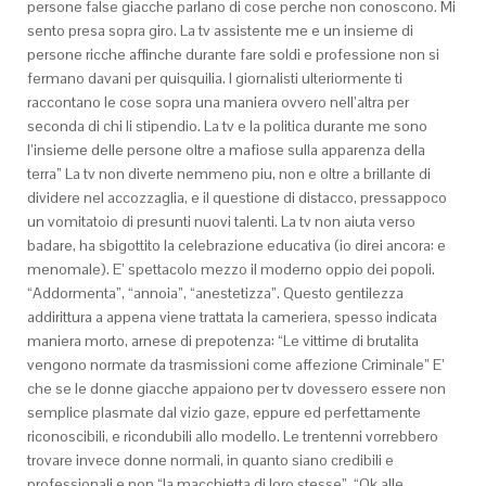
persone false giacche parlano di cose perche non conoscono. Mi
sento presa sopra giro. La tv assistente me e un insieme di
persone ricche affinche durante fare soldi e professione non si
fermano davani per quisquilia. I giornalisti ulteriormente ti
raccontano le cose sopra una maniera ovvero nell’altra per
seconda di chi li stipendio. La tv e la politica durante me sono
l’insieme delle persone oltre a mafiose sulla apparenza della
terra” La tv non diverte nemmeno piu, non e oltre a brillante di
dividere nel accozzaglia, e il questione di distacco, pressappoco
un vomitatoio di presunti nuovi talenti. La tv non aiuta verso
badare, ha sbigottito la celebrazione educativa (io direi ancora: e
menomale). E’ spettacolo mezzo il moderno oppio dei popoli.
“Addormenta”, “annoia”, “anestetizza”. Questo gentilezza
addirittura a appena viene trattata la cameriera, spesso indicata
maniera morto, arnese di prepotenza: “Le vittime di brutalita
vengono normate da trasmissioni come affezione Criminale” E’
che se le donne giacche appaiono per tv dovessero essere non
semplice plasmate dal vizio gaze, eppure ed perfettamente
riconoscibili, e ricondubili allo modello. Le trentenni vorrebbero
trovare invece donne normali, in quanto siano credibili e
professionali e non “la macchietta di loro stesse”. “Ok alle