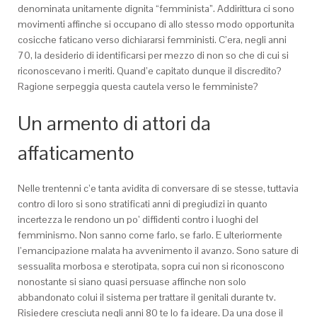
denominata unitamente dignita “femminista”. Addirittura ci sono
movimenti affinche si occupano di allo stesso modo opportunita
cosicche faticano verso dichiararsi femministi. C’era, negli anni
70, la desiderio di identificarsi per mezzo di non so che di cui si
riconoscevano i meriti. Quand’e capitato dunque il discredito?
Ragione serpeggia questa cautela verso le femministe?
Un armento di attori da
affaticamento
Nelle trentenni c’e tanta avidita di conversare di se stesse, tuttavia
contro di loro si sono stratificati anni di pregiudizi in quanto
incertezza le rendono un po’ diffidenti contro i luoghi del
femminismo. Non sanno come farlo, se farlo. E ulteriormente
l’emancipazione malata ha avvenimento il avanzo. Sono sature di
sessualita morbosa e sterotipata, sopra cui non si riconoscono
nonostante si siano quasi persuase affinche non solo
abbandonato colui il sistema per trattare il genitali durante tv.
Risiedere cresciuta negli anni 80 te lo fa ideare. Da una dose il