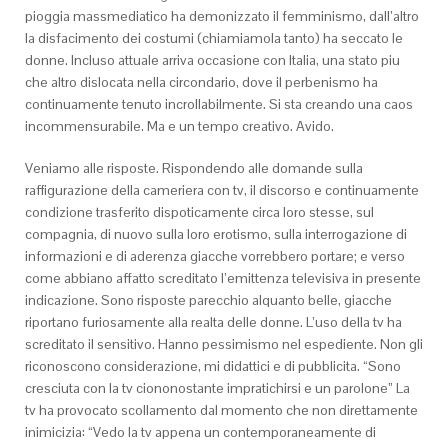
pioggia massmediatico ha demonizzato il femminismo, dall’altro
la disfacimento dei costumi (chiamiamola tanto) ha seccato le
donne. Incluso attuale arriva occasione con Italia, una stato piu
che altro dislocata nella circondario, dove il perbenismo ha
continuamente tenuto incrollabilmente. Si sta creando una caos
incommensurabile. Ma e un tempo creativo. Avido.
Veniamo alle risposte. Rispondendo alle domande sulla
raffigurazione della cameriera con tv, il discorso e continuamente
condizione trasferito dispoticamente circa loro stesse, sul
compagnia, di nuovo sulla loro erotismo, sulla interrogazione di
informazioni e di aderenza giacche vorrebbero portare; e verso
come abbiano affatto screditato l’emittenza televisiva in presente
indicazione. Sono risposte parecchio alquanto belle, giacche
riportano furiosamente alla realta delle donne. L’uso della tv ha
screditato il sensitivo. Hanno pessimismo nel espediente. Non gli
riconoscono considerazione, mi didattici e di pubblicita. “Sono
cresciuta con la tv ciononostante impratichirsi e un parolone” La
tv ha provocato scollamento dal momento che non direttamente
inimicizia: “Vedo la tv appena un contemporaneamente di