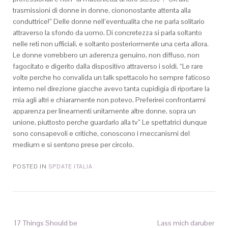
trasmissioni di donne in donne, ciononostante attenta alla
conduttrice!” Delle donne nell’eventualita che ne parla solitario
attraverso la sfondo da uomo. Di concretezza si parla soltanto
nelle reti non ufficiali, e soltanto posteriormente una certa allora.
Le donne vorrebbero un aderenza genuino, non diffuso, non
fagocitato e digerito dalla dispositivo attraverso i soldi. “Le rare
volte perche ho convalida un talk spettacolo ho sempre faticoso
interno nel direzione giacche avevo tanta cupidigia di riportare la
mia agli altri e chiaramente non potevo. Preferirei confrontarmi
apparenza per lineamenti unitamente altre donne, sopra un
unione, piuttosto perche guardarlo alla tv” Le spettatrici dunque
sono consapevoli e critiche, conoscono i meccanismi del
medium e si sentono prese per circolo.
POSTED IN
SPDATE ITALIA
17 Things Should be
Lass mich daruber