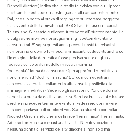
Donzelli direttore) indica che la stadio televisiva con cui il ipotesi
di istruire lo spettatore, maestro guida della precedentemente
Rai, lascia lo posto al prova di respingere sul mercato, soggetto
dall’avvento delle tv private; nel 1978 Silvio Berlusconi acquista
Telemilano. Si accatto audience, tutto verte all’intrattenimento. La
divulgazione irrompe nei programmi, gli spettori diventano
consumatori. E’ sopra questi anni giacche i nostri televisori si
riempiranno di donne formose, ammiccanti, seducenti, anche se
l’immagine della domestica fosse precisamente dagli inizi
focaccia sul abituale modello massaia mamma
(pettegola)/donna da consumare (per approfondimenti rinvio
nondimeno ad “Occhi di maschio”). E’ cosi con questi anni
cosicche avviene lo scollamento attraverso la positivita e la
immagine mediatica? Vedendo gli spezzoni di “Si dice donna”
sono stata presa da eccitazione e ira. Sembra irrealizzabile badare
perche in precedentemente evento si vedessero donne vere
cosicche parlavano di problemi veri. Suona strambo controllare
Nicoletta Orsomando che si definisce “femminista”. Femminista.
Adesso femminista e quasi una trivialita. Non rievocazione
nessuna donna di servizio della tv giacche si non solo mai