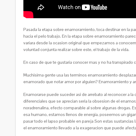
Pasada la etapa sobre enamoramiento, toca destinar en la par
hacia el pelo trabajo. En la etapa sobre enamoramiento parece
variara desde la ocasion original que empezamos a conocern
voluntad conjunta realizar sobre este, el trabajo de la vida.
En caso de que te gustaria conocer mas y no ha transpirado
Muchisima gente usa las terminos enamoramiento desplazan
enamorado que notar amor por alguien? Enamoramiento y a
Enamorarse puede suceder asi de arrebato al reconocer a la cr
diferenciales que se aprecian seria la obsesion de el enamo
noradrenalina, efecto comparable al sobre algunas drogas. 
esa humano, estamos llenos de energia, poseemos un gigan
pasar todo el lapso probable en pareja Son estas sustancias 
el enamoramiento llevado a la exageracion que puede afectar