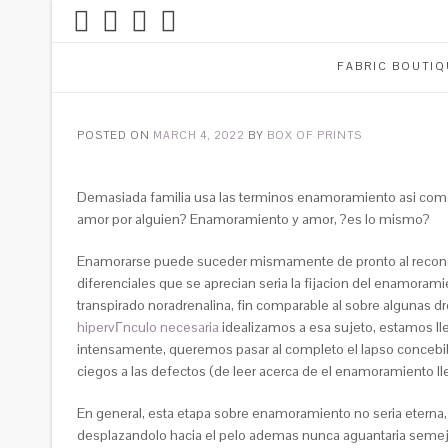
FABRIC BOUTIQ
POSTED ON
MARCH 4, 2022
BY
BOX OF PRINTS
Demasiada familia usa las terminos enamoramiento asi com
amor por alguien? Enamoramiento y amor, ?es lo mismo?
Enamorarse puede suceder mismamente de pronto al reconocer
diferenciales que se aprecian seria la fijacion del enamora
transpirado noradrenalina, fin comparable al sobre alguna
hipervГ­nculo necesaria
idealizamos a esa sujeto, estamos ll
intensamente, queremos pasar al completo el lapso concebib
ciegos a las defectos (de leer acerca de el enamoramiento ll
En general, esta etapa sobre enamoramiento no seria eterna,
desplazandolo hacia el pelo ademas nunca aguantaria semeja