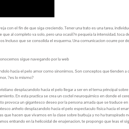
eja con el fin de que siga creciendo. Tener una trato es una tarea, indiv
 que al completo va solo, pero una ocasii?n pequeia la intensidad, toca ded
os Incluso que se consolida el esquema. Una comunicacion ocurre por de
 conocernos sigue navegando por la web
dolo hacia el pelo amor como sinonimos. Son conceptos que tienden a c
mor, ?es lo mismo?
istiano desplazandolo hacia el pelo llegar a ser en el tema principal sobre
ramiento. En esta practica se crea un coctel neuroquimico en donde el ce
Esto provoca un gigantesco deseo por la persona amada que se traduce en
tesco anhelo desplazandolo hacia el pelo espectaculo fisica hacia el 
las que hacen que vivamos en la clase sobre burbuja y no ha transpirado n
nos entrando en la helicoidal de enajenacion, te propongo que leas el si