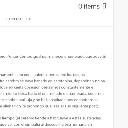
0 items
CONTACT US
Pero, ?entendemos igual permanecer enamorado que advertir
smamente, por consiguiente, uno sobre los rasgos
stro cerebro se haya banado en serotonina, dopamina y no ha
traduce en cierta obsesion pensamos constantemente e
tenimiento fisica hacia el enamorado o enamorada, sentimos
pecie sobre burbuja y no ha transpirado nos encontremos
 alienacion, te propongo que leas el sub siguiente post).
tiempo (el cerebro tiende a habituarse a estas sustancias,
que ver con el simpatia al descubrir a esa humano en