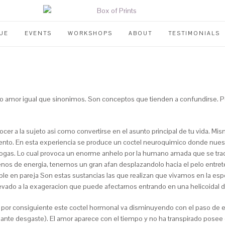
UE
EVENTS
WORKSHOPS
ABOUT
TESTIMONIALS
o amor igual que sinonimos. Son conceptos que tienden a confundirse. 
 a la sujeto asi como convertirse en el asunto principal de tu vida. Mi
miento. En esta experiencia se produce un coctel neuroquimico donde nue
s drogas. Lo cual provoca un enorme anhelo por la humano amada que se 
enos de energia, tenemos un gran afan desplazandolo hacia el pelo entre
le en pareja Son estas sustancias las que realizan que vivamos en la es
evado a la exageracion que puede afectarnos entrando en una helicoidal de
 por consiguiente este coctel hormonal va disminuyendo con el paso de el 
nte desgaste). El amor aparece con el tiempo y no ha transpirado posee 