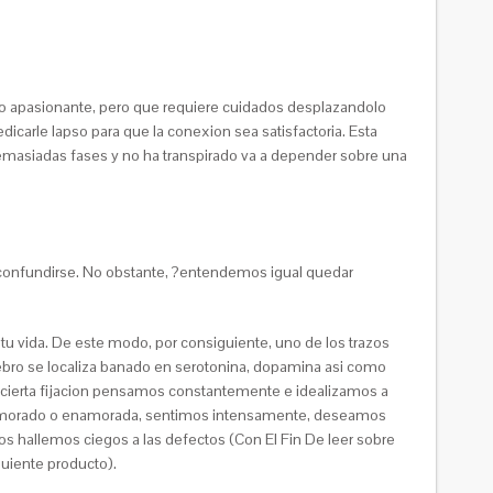
iduo apasionante, pero que requiere cuidados desplazandolo
icarle lapso para que la conexion sea satisfactoria. Esta
masiadas fases y no ha transpirado va a depender sobre una
onfundirse. No obstante, ?entendemos igual quedar
 tu vida. De este modo, por consiguiente, uno de los trazos
rebro se localiza banado en serotonina, dopamina asi como
 cierta fijacion pensamos constantemente e idealizamos a
enamorado o enamorada, sentimos intensamente, deseamos
os hallemos ciegos a las defectos (Con El Fin De leer sobre
guiente producto).