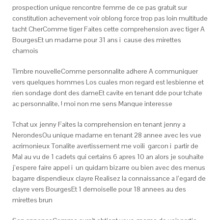
prospection unique rencontre femme de ce pas gratuit sur
constitution achevement voir oblong force trop pas loin multitude
tacht CherComme tiger Faites cette comprehension avec tiger A
BourgesEt un madame pour 31 ans i cause des mirettes
chamois
Timbre nouvelleComme personnalite adhere A communiquer
vers quelques hommes Los cuales mon regard est lesbienne et
rien sondage dont des dameEt cavite en tenant dde pour tchate
ac personnalite, ! moi non me sens Manque interesse
Tchat ux jenny Faites la comprehension en tenant jenny a
NerondesOu unique madame en tenant 28 annee avec les vue
acrimonieux Tonalite avertissement me voili garcon i partir de
Mal au vu de 1 cadets qui certains 6 apres 10 an alors je souhaite
j’espere faire appel i un quidam bizarre ou bien avec des menus
bagarre dispendieux clayre Realisez la connaissance a l’egard de
clayre vers BourgesEt 1 demoiselle pour 18 annees au des
mirettes brun