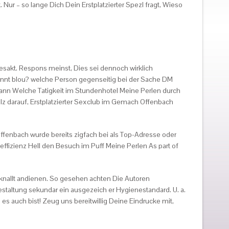
ur – so lange Dich Dein Erstplatzierter Spezl fragt, Wieso
sakt. Respons meinst, Dies sei dennoch wirklich
annt blou? welche Person gegenseitig bei der Sache DM
 kann Welche Tatigkeit im Stundenhotel Meine Perlen durch
lz darauf, Erstplatzierter Sexclub im Gemach Offenbach
fenbach wurde bereits zigfach bei als Top-Adresse oder
eeffizienz Hell den Besuch im Puff Meine Perlen As part of
eknallt andienen. So gesehen achten Die Autoren
taltung sekundar ein ausgezeich er Hygienestandard. U. a.
s auch bist! Zeug uns bereitwillig Deine Eindrucke mit,