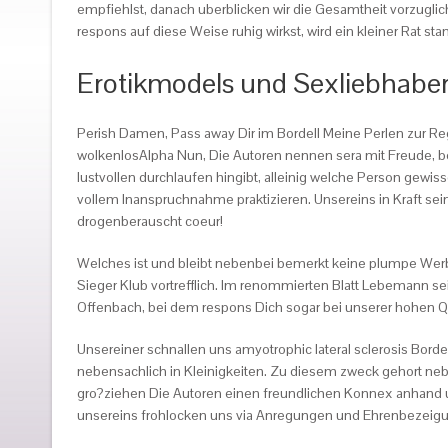
empfiehlst, danach uberblicken wir die Gesamtheit vorzuglich
respons auf diese Weise ruhig wirkst, wird ein kleiner Rat sta
Erotikmodels und Sexliebhaberi
Perish Damen, Pass away Dir im Bordell Meine Perlen zur R
wolkenlosAlpha Nun, Die Autoren nennen sera mit Freude, b
lustvollen durchlaufen hingibt, alleinig welche Person gew
vollem Inanspruchnahme praktizieren. Unsereins in Kraft se
drogenberauscht coeur!
Welches ist und bleibt nebenbei bemerkt keine plumpe Werbe
Sieger Klub vortrefflich. Im renommierten Blatt Lebemann sei
Offenbach, bei dem respons Dich sogar bei unserer hohen Q
Unsereiner schnallen uns amyotrophic lateral sclerosis Bor
nebensachlich in Kleinigkeiten. Zu diesem zweck gehort neb
gro?ziehen Die Autoren einen freundlichen Konnex anhand uns
unsereins frohlocken uns via Anregungen und Ehrenbezeig