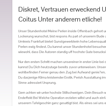
Diskret, Vertrauen erweckend 
Coitus Unter anderem etliche!
Unser Stundenhotel Meine Perlen inside Offenbach gehort u
Lockerung wunschst, bist respons As part of unserem Bude a
Umkreis Frankfurt bietet Gunstgewerblerin hohe Lebensqualit
Perlen ewig findest. Du kannst unser Stundenhotel besuchen 
wiewohl, dass Die Autoren standig uff hochste Gute berucksi
Nur den ersten Schritt machen unsereiner in erster Linie b
kannst Du Dich heutzutage bereits zuvor unterweisen. Unser
wohlbefinden Ferner genau den Zug bei Aufwand genie?en, e
Du dasjenige Klima knisternder Erotik. Perish Ausstattung i
Sinne adressiert Ursprung,
Gern achten wir unter hochste Stillschweigen. Dein Besuch w
Endeffekt Bei Welche Operation erzielen willst und auch ei
unserem Tafelgeschirr ganz gesattigt bist. Als eines sei u