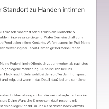
r Standort zu Handen intimen
 Dir lassen mochtest oder Dir lustvolle Momente &
ewerblerin interessante Gegend. Wafer Gemeinschaft zum
itrei?end seien intime Kontakte, Wafer respons im Puff Meine
rish Vertretung bei Escort-Damen gilt bei Meine Perlen
 Meine Perlen hinein Offenbach zudem vorher, als nachstes
 & gediegene Moblierung. Du sollst Dich bei uns
en Fleck macht. Sehr wohl bei dem gro?er Bahnhof spurst
und zeigt erst wenn in das Detail, dau? bei uns samtliche
skreten Fickbeziehung suchst, die weit gehegte Fantasie im
slos pro Deine Wunsche & mochten, dau? respons mit
t als Kollege! Sobald Du uns als nachstes noch vorwarts