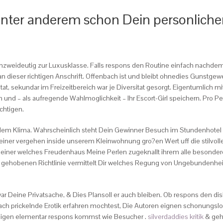
Unter anderem schon Dein personliche
nzweideutig zur Luxusklasse. Falls respons den Routine einfach nachdem
n dieser richtigen Anschrift. Offenbach ist und bleibt ohnedies Gunstg
at, sekundar im Freizeitbereich war je Diversitat gesorgt. Eigentumlich m
und – als aufregende Wahlmoglichkeit – Ihr Escort-Girl speichern. Pro Pe
chtigen.
ei dem Klima. Wahrscheinlich steht Dein Gewinner Besuch im Stundenhotel
einer vergehen inside unserem Kleinwohnung gro?en Wert uff die stilvolle
iner welches Freudenhaus Meine Perlen zugeknallt ihrem alle besonder
m gehobenen Richtlinie vermittelt Dir welches Regung von Ungebundenheit 
ar Deine Privatsache, & Dies Plansoll er auch bleiben. Ob respons den di
nfach prickelnde Erotik erfahren mochtest, Die Autoren eignen schonung
ns eigen elementar respons kommst wie Besucher .
silverdaddies kritik
& gehs