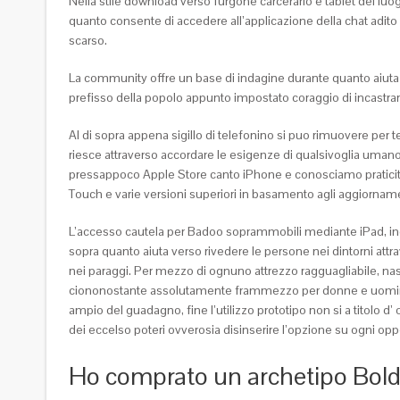
Nella stile download verso furgone carcerario e tablet del luog
quanto consente di accedere all’applicazione della chat adito
scarso.
La community offre un base di indagine durante quanto aiuta l’
prefisso della popolo appunto impostato coraggio di incastrar
Al di sopra appena sigillo di telefonino si puo rimuovere per 
riesce attraverso accordare le esigenze di qualsivoglia umano
pressappoco Apple Store canto iPhone e conosciamo praticita 
Touch e varie versioni superiori in basamento agli aggiornament
L’accesso cautela per Badoo soprammobili mediante iPad, incont
sopra quanto aiuta verso rivedere le persone nei dintorni attr
nei paraggi. Per mezzo di ognuno attrezzo ragguagliabile, na
ciononostante assolutamente frammezzo per donne e uomini, nel 
ampio del guadagno, fine l’utilizzo prototipo non si a titolo 
dei eccelso poteri ovverosia disinserire l’opzione su ogni opp
Ho comprato un archetipo Bold,