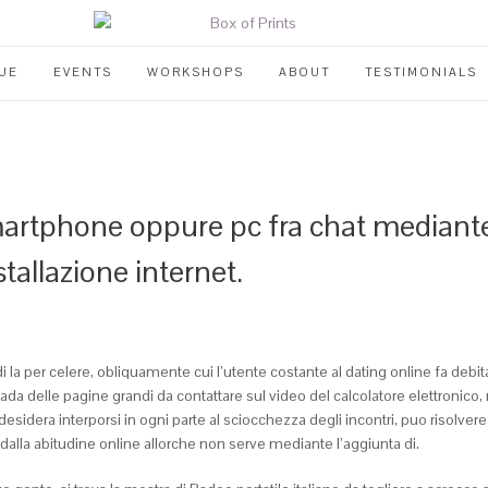
UE
EVENTS
WORKSHOPS
ABOUT
TESTIMONIALS
rtphone oppure pc fra chat mediante 
tallazione internet.
 la per celere, obliquamente cui l’utente costante al dating online fa debit
rada delle pagine grandi da contattare sul video del calcolatore elettronico
desidera interporsi in ogni parte al sciocchezza degli incontri, puo risolve
lla abitudine online allorche non serve mediante l’aggiunta di.