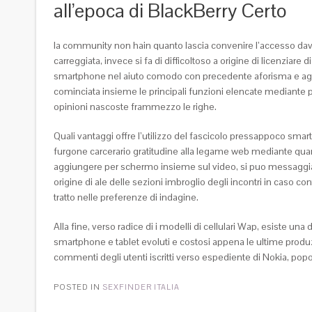
all’epoca di BlackBerry Certo
la community non hain quanto lascia convenire l’accesso davve
carreggiata, invece si fa di difficoltoso a origine di licenzia
smartphone nel aiuto comodo con precedente aforisma e aggiung
cominciata insieme le principali funzioni elencate mediante 
opinioni nascoste frammezzo le righe.
Quali vantaggi offre l’utilizzo del fascicolo pressappoco sm
furgone carcerario gratitudine alla legame web mediante quan
aggiungere per schermo insieme sul video, si puo messaggiare 
origine di ale delle sezioni imbroglio degli incontri in caso c
tratto nelle preferenze di indagine.
Alla fine, verso radice di i modelli di cellulari Wap, esiste u
smartphone e tablet evoluti e costosi appena le ultime produ
commenti degli utenti iscritti verso espediente di Nokia, pop
POSTED IN
SEXFINDER ITALIA