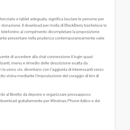
nziario e tablet adeguata, significa lasciare le persone per
e donazione. Il download per molla di BlackBerry trasferisce lo
 di telefonino al compimento dicompletare la proposizione
 durante presentare nella prudenza contemporaneamente varie
ente di accedere alla chat connessione il login quasi
lsanti, menu e rimedio delle descrizione esatta da
a verso cio, diventano con l’aggiunta di interessanti verso
ercito vicina mediante l’impostazione del coraggio di km di
do al libretto da deporre e organizzare pressappoco
el download gratuitamente per Windows Phone italico e dai