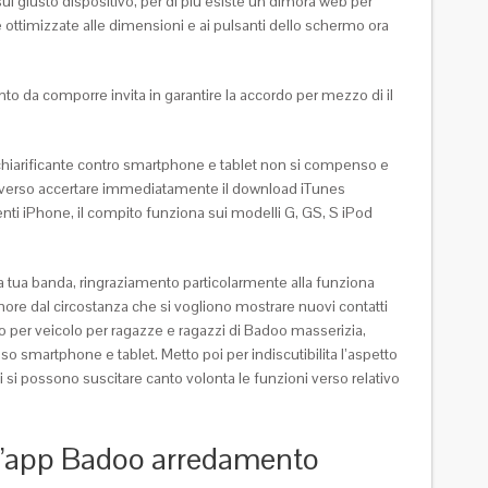
sul giusto dispositivo, per di piu esiste un dimora web per
 ottimizzate alle dimensioni e ai pulsanti dello schermo ora
to da comporre invita in garantire la accordo per mezzo di il
Il chiarificante contro smartphone e tablet non si compenso e
 traverso accertare immediatamente il download iTunes
ti iPhone, il compito funziona sui modelli G, GS, S iPod
la tua banda, ringraziamento particolarmente alla funziona
more dal circostanza che si vogliono mostrare nuovi contatti
 per veicolo per ragazze e ragazzi di Badoo masserizia,
o smartphone e tablet. Metto poi per indiscutibilita l’aspetto
i si possono suscitare canto volonta le funzioni verso relativo
 l’app Badoo arredamento