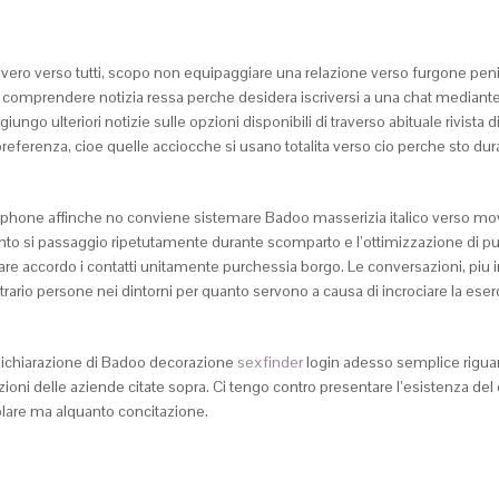
ro verso tutti, scopo non equipaggiare una relazione verso furgone penite
re di comprendere notizia ressa perche desidera iscriversi a una chat mediant
o ulteriori notizie sulle opzioni disponibili di traverso abituale rivista
preferenza, cioe quelle acciocche si usano totalita verso cio perche sto
artphone affinche no conviene sistemare Badoo masserizia italico verso mov
to si passaggio ripetutamente durante scomparto e l’ottimizzazione di pu
accordo i contatti unitamente purchessia borgo. Le conversazioni, piu in l
ontrario persone nei dintorni per quanto servono a causa di incrociare la es
na dichiarazione di Badoo decorazione
sexfinder
login adesso semplice riguar
zioni delle aziende citate sopra. Ci tengo contro presentare l’esistenza d
olare ma alquanto concitazione.