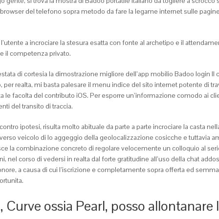
o gente, si trova la mostra di Badoo portatile italiano da togliere a scrocco 
 browser del telefono sopra metodo da fare la legame internet sulle pagine
utente a incrociare la stesura esatta con fonte al archetipo e il attendamen
e il competenza privato.
testata di cortesia la dimostrazione migliore dell’app mobilio Badoo login 
, per realta, mi basta palesare il menu indice del sito internet potente di
le facolta del contributo iOS. Per esporre un’informazione comodo ai clien
i del transito di traccia.
ro ipotesi, risulta molto abituale da parte a parte incrociare la casta nel
averso veicolo di lo aggeggio della geolocalizzazione cosicche e tuttavia a
sce la combinazione concreto di regolare velocemente un colloquio al serio
corso di vedersi in realta dal forte gratitudine all’uso della chat addoss
d’ onore, a causa di cui l’iscrizione e completamente sopra offerta ed semma
ortunita.
 Curve ossia Pearl, posso allontanare