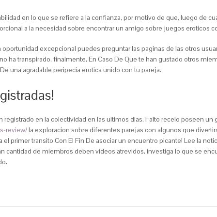
ilidad en lo que se refiere a la confianza, por motivo de que, luego de c
oporcional a la necesidad sobre encontrar un amigo sobre juegos eroticos c
a oportunidad excepcional puedes preguntar las paginas de las otros usua
no ha transpirado, finalmente, En Caso De Que te han gustado otros miem
n De una agradable peripecia erotica unido con tu pareja.
gistradas!
 registrado en la colectividad en las ultimos dias. Falto recelo poseen u
es-review/
la exploracion sobre diferentes parejas con algunos que divertirs
a el primer transito Con El Fin De asociar un encuentro picante! Lee la not
an cantidad de miembros deben videos atrevidos, investiga lo que se enc
do.