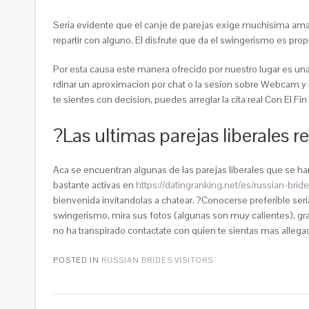
Seri­a evidente que el canje de parejas exige muchisima amab
repartir con alguno. El disfrute que da el swingerismo es pr
Por esta causa este manera ofrecido por nuestro lugar es un
rdinar un aproximacion por chat o la sesion sobre Webcam y 
te sientes con decision, puedes arreglar la cita real Con El Fi
?Las ultimas parejas liberales re
Aca se encuentran algunas de las parejas liberales que se han
bastante activas en
https://datingranking.net/es/russian-brid
bienvenida invitandolas a chatear. ?Conocerse preferible seri­
swingerismo, mira sus fotos (algunas son muy calientes), gr
no ha transpirado contactate con quien te sientas mas allega
POSTED IN
RUSSIAN BRIDES VISITORS