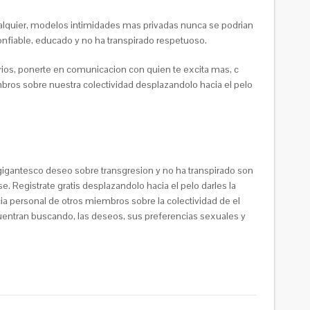
ualquier, modelos intimidades mas privadas nunca se podri­an
onfiable, educado y no ha transpirado respetuoso.
rios, ponerte en comunicacion con quien te excita mas, c
bros sobre nuestra colectividad desplazandolo hacia el pelo
n gigantesco deseo sobre transgresion y no ha transpirado son
e. Registrate gratis desplazandolo hacia el pelo darles la
icia personal de otros miembros sobre la colectividad de el
uentran buscando, las deseos, sus preferencias sexuales y