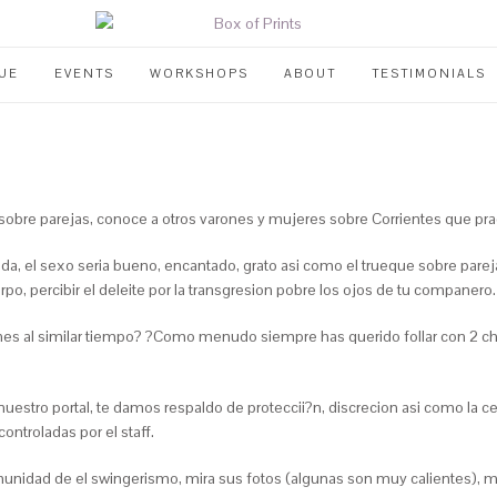
UE
EVENTS
WORKSHOPS
ABOUT
TESTIMONIALS
obre parejas, conoce a otros varones y mujeres sobre Corrientes que pra
da, el sexo seri­a bueno, encantado, grato asi­ como el trueque sobre par
po, percibir el deleite por la transgresion pobre los ojos de tu companero.
rones al similar tiempo? ?Como menudo siempre has querido follar con 2 c
nuestro portal, te damos respaldo de proteccii?n, discrecion asi­ como la c
ontroladas por el staff.
nidad de el swingerismo, mira sus fotos (algunas son muy calientes), m