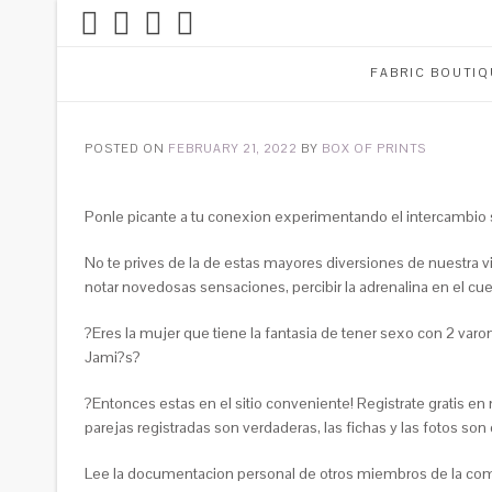
FABRIC BOUTIQ
POSTED ON
FEBRUARY 21, 2022
BY
BOX OF PRINTS
Ponle picante a tu conexion experimentando el intercambio s
No te prives de la de estas mayores diversiones de nuestra vi
notar novedosas sensaciones, percibir la adrenalina en el cuer
?Eres la mujer que tiene la fantasia de tener sexo con 2 va
Jami?s?
?Entonces estas en el sitio conveniente! Registrate gratis en 
parejas registradas son verdaderas, las fichas y las fotos son c
Lee la documentacion personal de otros miembros de la comu