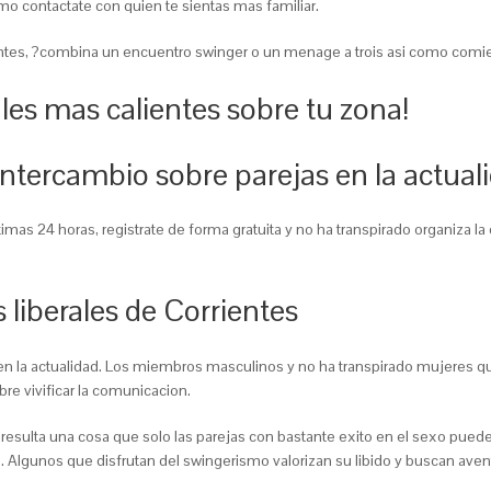
omo contactate con quien te sientas mas familiar.
ientes, ?combina un encuentro swinger o un menage a trois asi­ como comien
ales mas calientes sobre tu zona!
ntercambio sobre parejas en la actua
mas 24 horas, registrate de forma gratuita y no ha transpirado organiza la ci
 liberales de Corrientes
l en la actualidad. Los miembros masculinos y no ha transpirado mujeres
bre vivificar la comunicacion.
l resulta una cosa que solo las parejas con bastante exito en el sexo pue
al. Algunos que disfrutan del swingerismo valorizan su libido y buscan aven