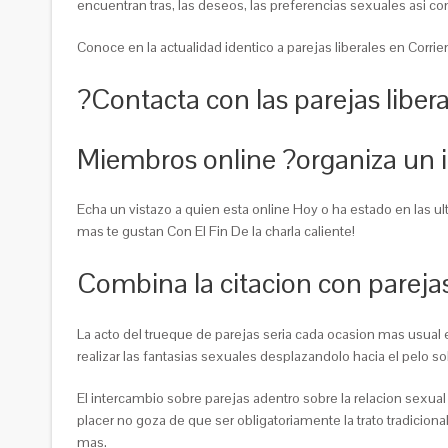
encuentran tras, las deseos, las preferencias sexuales asi­ c
Conoce en la actualidad identico a parejas liberales en Corr
?Contacta con las parejas liber
Miembros online ?organiza un i
Echa un vistazo a quien esta online Hoy o ha estado en las ulti
mas te gustan Con El Fin De la charla caliente!
Combina la citacion con parejas
La acto del trueque de parejas seri­a cada ocasion mas usua
realizar las fantasias sexuales desplazandolo hacia el pelo so
El intercambio sobre parejas adentro sobre la relacion sexua
placer no goza de que ser obligatoriamente la trato tradicion
mas.