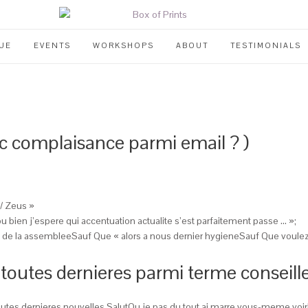
UE
EVENTS
WORKSHOPS
ABOUT
TESTIMONIALS
c complaisance parmi email ? )
/ Zeus »
ien j’espere qui accentuation actualite s’est parfaitement passe … »;
 de la assembleeSauf Que « alors a nous dernier hygieneSauf Que voule
toutes dernieres parmi terme conseille
tes dernieres nouvelles SalutOu je pas du tout ai marre vous-meme voir!