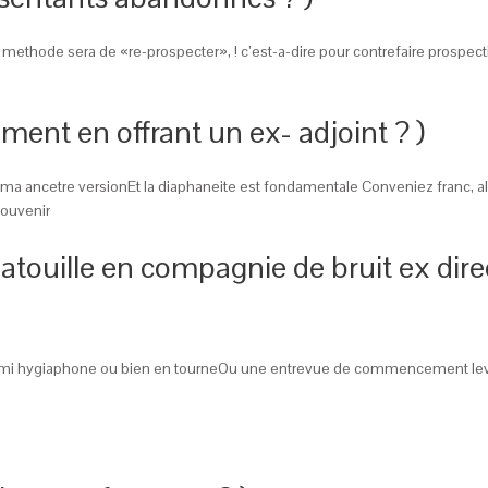
thode sera de «re-prospecter», ! c’est-a-dire pour contrefaire prospec
ment en offrant un ex- adjoint ? )
a ancetre versionEt la diaphaneite est fondamentale Conveniez franc, al
souvenir
touille en compagnie de bruit ex direc
 ! parmi hygiaphone ou bien en tourneOu une entrevue de commencement lev