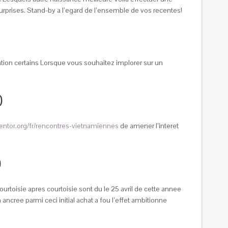
surprises. Stand-by a l’egard de l’ensemble de vos recentes!
on certains Lorsque vous souhaitez implorer sur un
)
mentor.org/fr/rencontres-vietnamiennes
de amener l’interet
)
isie apres courtoisie sont du le 25 avril de cette annee
ree parmi ceci initial achat a fou l’effet ambitionne