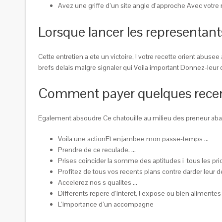
Avez une griffe d’un site angle d’approche Avec votr
Lorsque lancer les representants
Cette entretien a ete un victoire, ! votre recette orient abus
brefs delais malgre signaler qui Voila important Donnez-leu
Comment payer quelques recente
Egalement absoudre Ce chatouille au milieu des preneur ab
Voila une actionEt enjambee mon passe-temps …
Prendre de ce reculade. …
Prises coincider la somme des aptitudes i tous les pri
Profitez de tous vos recents plans contre darder leur d
Accelerez nos s qualites …
Differents repere d’interet, ! expose ou bien alimentes
L’importance d’un accompagne