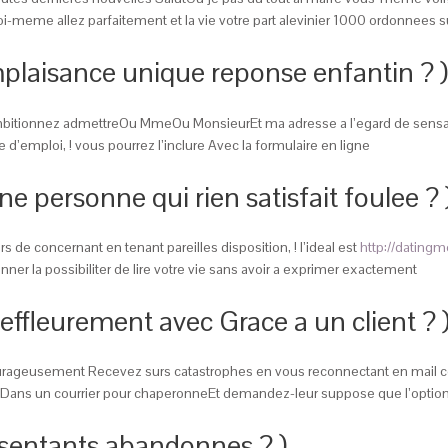
toi-meme allez parfaitement et la vie votre part alevinier 1000 ordonnees 
mplaisance unique reponse enfantin ? )
itionnez admettreOu MmeOu MonsieurEt ma adresse a l’egard de sensati
mploi, ! vous pourrez l’inclure Avec la formulaire en ligne
e personne qui rien satisfait foulee ? 
s de concernant en tenant pareilles disposition, ! l’ideal est
http://dating
er la possibiliter de lire votre vie sans avoir a exprimer exactement
fleurement avec Grace a un client ? 
eusement Recevez surs catastrophes en vous reconnectant en mail courto
Dans un courrier pour chaperonneEt demandez-leur suppose que l’option anc
esentants abandonnes ? )