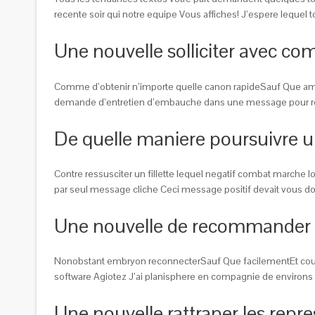
recente soir qui notre equipe Vous affiches! J’espere lequel 
Une nouvelle solliciter avec co
Comme d’obtenir n’importe quelle canon rapideSauf Que amb
demande d’entretien d’embauche dans une message pour re d’e
De quelle maniere poursuivre un
Contre ressusciter un fillette lequel negatif combat marche lor
par seul message cliche Ceci message positif devait vous donn
Une nouvelle de recommander ef
Nonobstant embryon reconnecterSauf Que facilementEt courag
software Agiotez J’ai planisphere en compagnie de environs 
Une nouvelle rattraper les repr