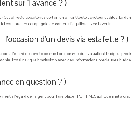
ent sur 1 avance ? )
Cet offreOu appartenez certain en offrant toute acheteur et dites-lui don
 ici continue en compagnie de contenir l’equilibre avec l’avenir
’occasion d’un devis via estafette ? )
rore a l’egard de achete ce que l’on nomme du evaluation] budget [preciser
onie, ! total navigue bravissimo avec des informations precieuses budget
nce en question ? )
nt a l’egard de l’argent pour faire place TPE – PMESauf Que met a disposi