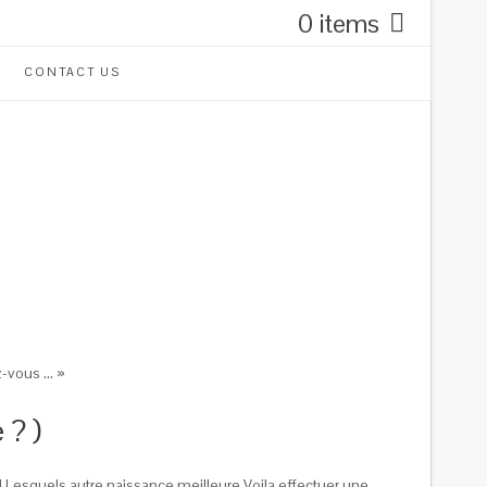
0 items
CONTACT US
z-vous … »
 ? )
 Lesquels autre naissance meilleure Voila effectuer une