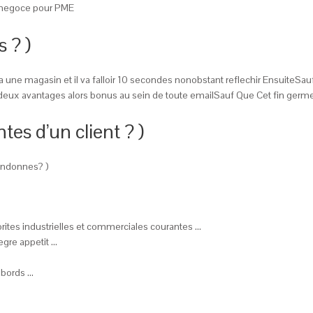
e negoce pour PME
 ? )
ee a une magasin et il va falloir 10 secondes nonobstant reflechir EnsuiteSa
r deux avantages alors bonus au sein de toute emailSauf Que Cet fin ger
s d’un client ? )
andonnes? )
orites industrielles et commerciales courantes …
egre appetit …
 bords …