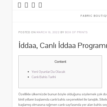
FABRIC BOUTIQ
POSTED ON
MARCH 16, 2022
BY
BOX OF PRINTS
İddaa, Canlı İddaa Program
Content
Yeni Oyunlar Da Olacak
Canlı Bahis Tarihi
Özellikle ülkemizde bunun böyle olduğunu söylemek çok doğru ola
binli yılların başlarında canlı bahis seçenekleri ile tanıştık. S
başlamış olmasına rağmen canlı sayfasında yer alan bahis seç