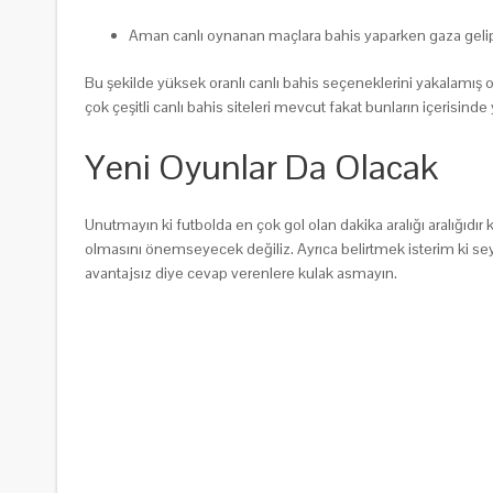
Aman canlı oynanan maçlara bahis yaparken gaza gelip 
Bu şekilde yüksek oranlı canlı bahis seçeneklerini yakalamış ol
çok çeşitli canlı bahis siteleri mevcut fakat bunların içerisind
Yeni Oyunlar Da Olacak
Unutmayın ki futbolda en çok gol olan dakika aralığı aralığıdır ki
olmasını önemseyecek değiliz. Ayrıca belirtmek isterim ki se
avantajsız diye cevap verenlere kulak asmayın.