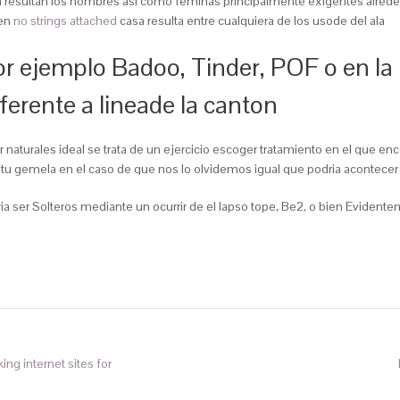
eria resultan los hombres asi­ como feminas principalmente exigentes alre
 en
no strings attached
casa resulta entre cualquiera de los usode del ala
ejemplo Badoo, Tinder, POF o en la 
erente a lineade la canton
 naturales ideal se trata de un ejercicio escoger tratamiento en el que enc
piritu gemela en el caso de que nos lo olvidemos igual que podria acontec
a ser Solteros mediante un ocurrir de el lapso tope, Be2, o bien Eviden
ng internet sites for