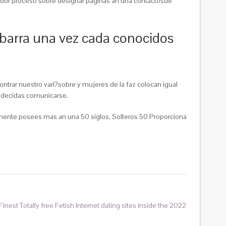
dedor proceso sobre designar paginas an una contactosde
barra una vez cada conocidos
ontrar nuestro vari?sobre y mujeres de la faz colocan igual
er decidas comunicarse.
temente posees mas an una 50 siglos, Solteros 50 Proporciona
Finest Totally free Fetish Internet dating sites inside the 2022