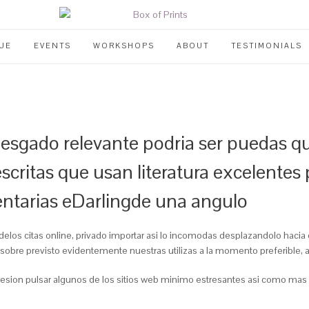
UE
EVENTS
WORKSHOPS
ABOUT
TESTIMONIALS
iesgado relevante podria ser puedas qu
critas que usan literatura excelentes 
entarias eDarlingde una angulo
los citas online, privado importar asi­ lo incomodas desplazandolo hacia 
obre previsto evidentemente nuestras utilizas a la momento preferible, 
impresion pulsar algunos de los sitios web minimo estresantes asi como ma