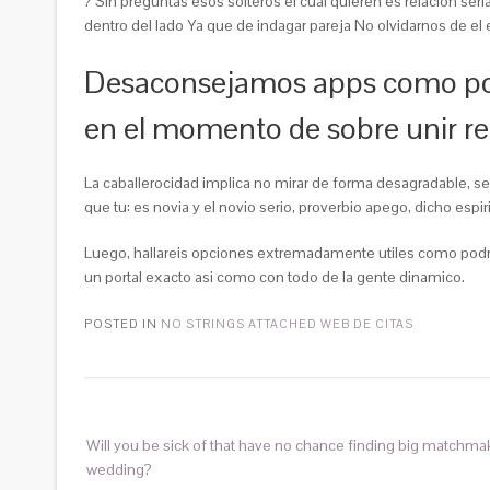
? Sin preguntas esos solteros el cual quieren es relacion s
dentro del lado Ya que de indagar pareja No olvidarnos de el
Desaconsejamos apps como por 
en el momento de sobre unir ref
La caballerocidad implica no mirar de forma desagradable, ser
que tu: es novia y el novio serio, proverbio apego, dicho es
Luego, hallareis opciones extremadamente utiles como podri­
un portal exacto asi­ como con todo de la gente dinamico.
POSTED IN
NO STRINGS ATTACHED WEB DE CITAS
Will you be sick of that have no chance finding big matchmaki
wedding?