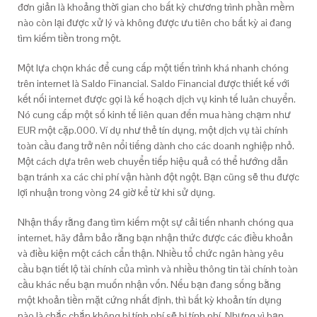
đơn giản là khoảng thời gian cho bất kỳ chương trình phần mềm
nào còn lại được xử lý và không được ưu tiên cho bất kỳ ai đang
tìm kiếm tiền trong một.
Một lựa chọn khác để cung cấp một tiến trình khá nhanh chóng
trên internet là Saldo Financial. Saldo Financial được thiết kế với
kết nối internet được gọi là kế hoạch dịch vụ kinh tế luân chuyển.
Nó cung cấp một số kinh tế liên quan đến mua hàng chạm như
EUR một cặp.000. Ví dụ như thẻ tín dụng, một dịch vụ tài chính
toàn cầu đang trở nên nổi tiếng dành cho các doanh nghiệp nhỏ.
Một cách dựa trên web chuyển tiếp hiệu quả có thể hướng dẫn
bạn tránh xa các chi phí vận hành đột ngột. Bạn cũng sẽ thu được
lợi nhuận trong vòng 24 giờ kể từ khi sử dụng.
Nhận thấy rằng đang tìm kiếm một sự cải tiến nhanh chóng qua
internet, hãy đảm bảo rằng bạn nhận thức được các điều khoản
và điều kiện một cách cẩn thận. Nhiều tổ chức ngân hàng yêu
cầu bạn tiết lộ tài chính của mình và nhiều thông tin tài chính toàn
cầu khác nếu bạn muốn nhận vốn. Nếu bạn đang sống bằng
một khoản tiền mặt cứng nhất định, thì bất kỳ khoản tín dụng
nào là chắc chắn không bị tính phí sẽ bị tính phí. Nhưng vì bạn