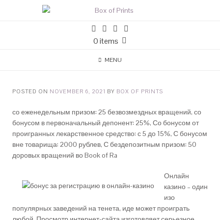
0 items
MENU
POSTED ON
NOVEMBER 6, 2021
BY
BOX OF PRINTS
со еженедельным призом: 25 безвозмездных вращений, со
бонусом в первоначальный депонент: 25%, Со бонусом от
проигранных лекарственное средство: с 5 до 15%, С бонусом
вне товарища: 2000 рублев, С бездепозитным призом: 50
доровых вращений во Book of Ra
Онлайн
казино – один
изо
популярных заведений на тенета, иде может проиграть
любой. Просмотр интернет-сайта изготовляет серьезное