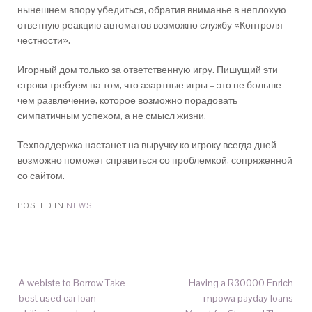
нынешнем впору убедиться, обратив вниманье в неплохую
ответную реакцию автоматов возможно службу «Контроля
честности».
Игорный дом только за ответственную игру. Пишущий эти
строки требуем на том, что азартные игры – это не больше
чем развлечение, которое возможно порадовать
симпатичным успехом, а не смысл жизни.
Техподдержка настанет на выручку ко игроку всегда дней
возможно поможет справиться со проблемкой, сопряженной
со сайтом.
POSTED IN
NEWS
A webiste to Borrow Take
Having a R30000 Enrich
best used car loan
mpowa payday loans