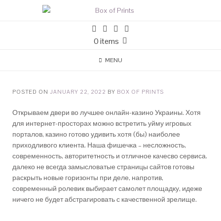
0 items
MENU
POSTED ON
JANUARY 22, 2022
BY
BOX OF PRINTS
Открываем двери во лучшее онлайн-казино Украины. Хотя
для интернет-просторах можно встретить уйму игровых
порталов, казино готово удивить хотя (бы) наиболее
приходливого клиента. Наша фишечка – несложность,
современность, авторитетность и отличное качесво сервиса.
далеко не всегда замысловатые страницы сайтов готовы
раскрыть новые горизонты при деле, напротив,
современный ролевик выбирает самолет площадку, идеже
ничего не будет абстрагировать с качественной зрелище.