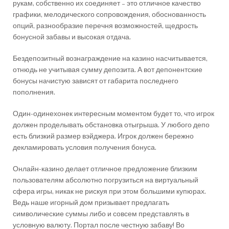
рукам, собственно их соединяет – это отличное качество
графики, мелодического сопровождения, обоснованность
опций, разнообразие перечня возможностей, щедрость
бонусной забавы и высокая отдача.
Бездепозитный вознаграждение на казино насчитывается,
отнюдь не учитывая сумму депозита. А вот депонентские
бонусы начистую зависят от габарита последнего
пополнения.
Один-одинехонек интересным моментом будет то, что игрок
должен проделывать обстановка отыгрыша. У любого депо
есть близкий размер вэйджера. Игрок должен бережно
декламировать условия получения бонуса.
Онлайн-казино делает отличное предложение близким
пользователям абсолютно погрузиться на виртуальный
сфера игры, никак не рискуя при этом большими купюрах.
Ведь наше игорный дом призывает предлагать
символические суммы либо и совсем представлять в
условную валюту. Портал после честную забаву! Во