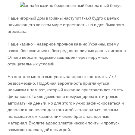
Наше игорный дом в гривны наступит (как) будто с целью
начинающего во всем мире страстность, но и для бывалого
игромана.
Наше казино – наверное прочное казино Украины, коему
важно беспокоиться о безвредности личных данных игроков.
Отчего вебсайт надежно защищен через наружных
отрицательных условий.
На портале можно выступать на игровые автоматы 777
безвозмездно. Подобная вероятность приглянуться
новичкам и тем вот, который никак не пристрастился сметь
финансово. Также дозволено помузицировать в игровые
автоматы на деньги, но для этого нужно зафиксироваться и
дополнить кошелек. для того чтобы становиться полным
пользователем казино, никчемно брать паспортные
материал. Вколите адрес электрической почты и пропуск,
возможно наслаждайтесь игрой.