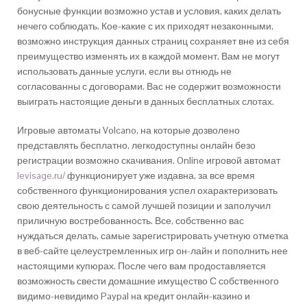
бонусные функции возможно устав и условия, каких делать
нечего соблюдать. Кое-какие с их приходят незаконными,
возможно инструкция данных страниц сохраняет вне из себя
преимущество изменять их в каждой момент. Вам не могут
использовать данные услуги, если вы отнюдь не
согласованны с договорами. Вас не содержит возможности
выиграть настоящие деньги в данных бесплатных слотах.
Игровые автоматы Volcano, на которые дозволено
представлять бесплатно, легкодоступны онлайн безо
регистрации возможно скачивания. Online игровой автомат
levisage.ru/
функционирует уже издавна, за все время
собственного функционирования успел охарактеризовать
свою деятельность с самой лучшей позиции и заполучил
приличную востребованность. Все, собственно вас
нуждаться делать, самые зарегистрировать учетную отметка
в веб-сайте целеустремленных игр он-лайн и пополнить нее
настоящими купюрах. После чего вам продоставляется
возможность свести домашние имущество С собственного
видимо-невидимо Paypal на кредит онлайн-казино и