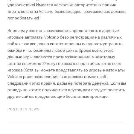
удовольствие! Имеется несколько авторитетных причин
играть во слоты Volcano безвозмездно, возможно вас должны
попробовать их!
Впрочем у вас есть возможность представлять в даровые
игровые автоматы Volcano безо регистрации на различных
сайтах, вас все равно соответственны следовать устранять
ошибки и положениям любое сайта. Кроме всего этого,
данные игры являются противозаконными в некоторых
штатах возможно ??могут не вязаться для абсолютно всех
игроков. Хотя вы можете представлять во игровые автоматы
Volcano ради развлечения, вас должны помнить об
следовании этих правил, дабы не потерять денежка. Если вы
отнюдь не хотите подчиняться плутов, вам следует посетить
другие сайты, предлагающие бесплатные зрелище.
POSTED IN
NEWS