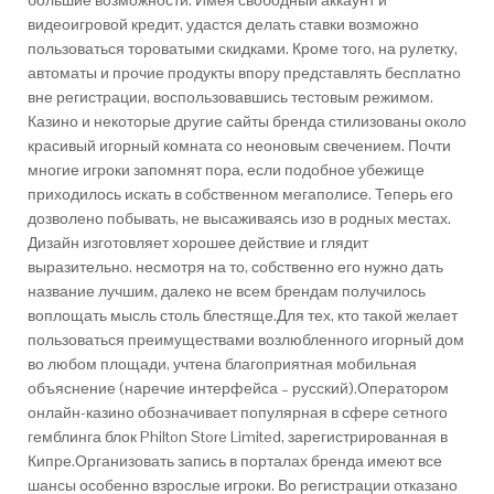
большие возможности. Имея свободный аккаунт и
видеоигровой кредит, удастся делать ставки возможно
пользоваться тороватыми скидками. Кроме того, на рулетку,
автоматы и прочие продукты впору представлять бесплатно
вне регистрации, воспользовавшись тестовым режимом.
Казино и некоторые другие сайты бренда стилизованы около
красивый игорный комната со неоновым свечением. Почти
многие игроки запомнят пора, если подобное убежище
приходилось искать в собственном мегаполисе. Теперь его
дозволено побывать, не высаживаясь изо в родных местах.
Дизайн изготовляет хорошее действие и глядит
выразительно. несмотря на то, собственно его нужно дать
название лучшим, далеко не всем брендам получилось
воплощать мысль столь блестяще.Для тех, кто такой желает
пользоваться преимуществами возлюбленного игорный дом
во любом площади, учтена благоприятная мобильная
объяснение (наречие интерфейса – русский).Оператором
онлайн-казино обозначивает популярная в сфере сетного
гемблинга блок Philton Store Limited, зарегистрированная в
Кипре.Организовать запись в порталах бренда имеют все
шансы особенно взрослые игроки. Во регистрации отказано