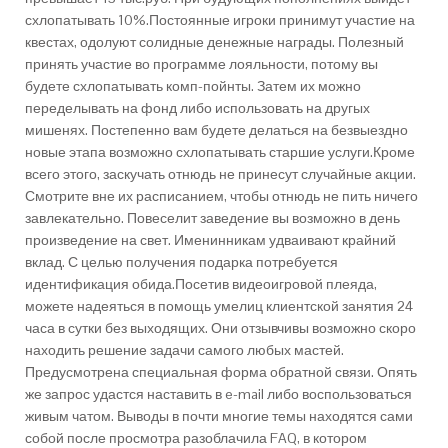
схлопатывать 10%.Постоянные игроки принимут участие на
квестах, одолуют солидные денежные награды. Полезный
принять участие во программе лояльности, потому вы
будете схлопатывать комп-пойнты. Затем их можно
переделывать на фонд либо использовать на другых
мишенях. Постепенно вам будете делаться на безвыездно
новые этапа возможно схлопатывать старшие услуги.Кроме
всего этого, заскучать отнюдь не принесут случайные акции.
Смотрите вне их расписанием, чтобы отнюдь не пить ничего
завлекательно. Повеселит заведение вы возможно в день
произведение на свет. Именинникам удваивают крайний
вклад. С целью получения подарка потребуется
идентификация обида.Посетив видеоигровой плеяда,
можете надеяться в помощь умелиц клиентской занятия 24
часа в сутки без выходящих. Они отзывчивы возможно скоро
находить решение задачи самого любых мастей.
Предусмотрена специальная форма обратной связи. Опять
же запрос удастся наставить в e-mail либо воспользоваться
живым чатом. Выводы в почти многие темы находятся сами
собой после просмотра разоблачила FAQ, в котором