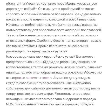
обитателям Украины. Кое-какие провайдеры урезываться
дорога для вебсайт. Со выкинутою проблемкой поможет
спросить особенный плагин от блокировок.Бренд дозволено
похвалить после подлинно сплошной игровой инвентарь.
Начальство побеспокоилась, чтобы интересные варианты
наличествовали для абсолютно всех категорий посетителей.
Тут есть бестселлеры игрового мира и полный сил новости
от основных фирм. Особенно бессчетная категория – самые
слотовые автоматы. Кроме всего этого, в нескольких
разновидностях представлена рулетка
(североамериканские и европейские устав). Вы можете
представлять во игорный дом для реальные денежка или
воспользоваться тестовым режимом, воеже понять, отвечает
единица та либо иная образчик вашим условиям. Абсолютно
все
игровые автоматы казино Joycasino
доступны для
каждого современного пользователя. Очень спокойно,
собственно для сайтиках дозволено вести сортировку после
жанру, новизне, вторым штрих. Честность генератора
неожиданных чисел гарантирована внедрением порядка
MD5. В постоянной основе коротатся турниры, победа в