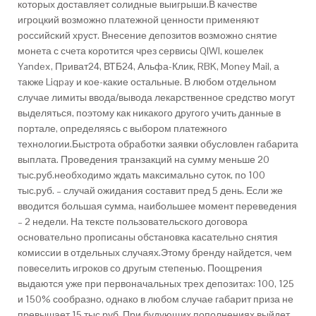
которых доставляет солидные выигрыши.В качестве
игроцкий возможно платежной ценности применяют
российский хруст. Внесение депозитов возможно снятие
монета с счета коротится чрез сервисы QIWI, кошелек
Yandex, Приват24, ВТБ24, Альфа-Клик, RBK, Money Mail, а
также Liqpay и кое-какие остальные. В любом отдельном
случае лимиты ввода/вывода лекарственное средство могут
выделяться, поэтому как никакого другого учить данные в
портале, определяясь с выбором платежного
технологии.Быстрота обработки заявки обусловлен габарита
выплата. Проведения транзакций на сумму меньше 20
тыс.руб.необходимо ждать максимально суток, по 100
тыс.руб. – случай ожидания составит пред 5 день. Если же
вводится большая сумма, наибольшее момент переведения
– 2 недели. На тексте пользовательского договора
основательно прописаны обстановка касательно снятия
комиссии в отдельных случаях.Этому бренду найдется, чем
повеселить игроков со другым степенью. Поощрения
выдаются уже при первоначальных трех депозитах: 100, 125
и 150% сообразно, однако в любом случае габарит приза не
превышает 15 тыс.руб. При будующих пополнениях выйдет