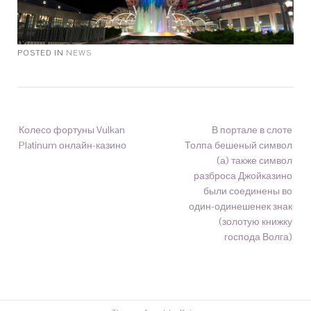
POSTED IN
NEWS
Колесо фортуны Vulkan
В портале в слоте
Platinum онлайн-казино
Толпа бешеный символ
(а) также символ
разброса Джойказино
были соединены во
один-одинешенек знак
(золотую книжку
господа Волга)