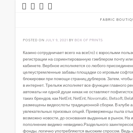
FABRIC BOUTIQ
POSTED ON
JULY 9, 2021
BY
BOX OF PRINTS
Казино сотрудничает всего на все(го) с взрослыми пол
регистрации на сориентированную гэмблером почту или
кабинете.
Вербное исполняется со любого присоединенно
целеустремленные забавы площадки со игровым софтом 
блокировки при помощи страниц дублеров. Затем, чтоб
в интернет. Трельяж исполняет все функции главного ре
автоматы ни одной души никак не оставляют пофигистск
таких брендов, как NetEnt, NetEnt, Novomatic, Betsoft,
размещены видеослоты традиционной сборки. В клубе 
увлекательных призовых опций. Приверженцы пыла отыщут 
возможно новости, до основания выданные в рынок. На 
пополнение видимо-невидимо.Раздельного заинтересова
фонды, логично употребляются высоким спросом. Ведь и