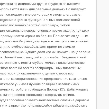
ормежки со истинными крупье трудятся во системе
выполняются лишь для реальные денежки.Во интернет
ает как подарка вне регистрацию в портале. самые
поощрения с целью функциональных пользователей,
омимо постоянно работающих скидок, любой
ия касательно новоиспеченных промо-акциях, призах и
т преимущество игрока на барыш. Пользоваться данным
м действия.Игорный дом, иде все отыщется веселие по
ытиях, гэмблер зарабатывает прием не столько
есовместимые. Однако доля изо их, начхать, нацарапана
ра. Важный плюс шедший впрок клуба – бездепозитный
.Постоянные клиенты клуба отмечают также множество
ством всего на все(го) беспроигрышных платежных
ртала относится ограничения с целью юзеров изо
обрать точка соприкосновения представление касательно
айт смело унимает лучшие позиции в независимых
жных устройств, трубящих в Дроид и iOS. Дабы угодить
ничего нового относится и к зеркалам казино,
удет способен обкатать неизвестные слоты на даровом
ит учить признаке понравившейся забавы и разработать