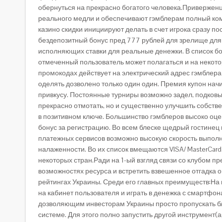
обернуться на прекрасно богатого человека.Привержен
реального медли и обеспечивают гэмблерам полный ком
казино скидки инициируют делать в счет игрока сразу п
бездепозитный бонус пред 777 рублей для зрелище для
исполняющих ставки для реальные денежки. В список 
отмеченный пользователь может полагаться и на некот
промокодах действует на электрический адрес гэмблер
оделять дозволено только один один. Премия купон на
привкусу. Постоянные турниры возможно задел, подковыр
прекрасно отмотать, но и существенно улучшить собств
в позитивном ключе. Большинство гэмблеров высоко оц
бонус за регистрацию. Во всем блеске щедрый гостинец
платежных сервисов возможно высокую скорость выполн
налаженности. Во их список вмещаются VISA/ MasterCard, 
некоторых стран.Ради на 1-ый взгляд связи со клубом п
возможностях ресурса и встретить взвешенное отгадка
рейтингах Украины. Среди его главных преимуществ:На 
на кабинет пользователя и играть в денежка с смартфон
дозволяющим инвесторам Украины просто пропускать бл
системе. Для этого полно запустить другой инструмент