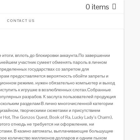
0 items
CONTACT US
 итоги, вплоть до блокировки аккаунта.По завершении
ьнейшем участник сумеет обменять пароль в личном
определенных государствах со запретом для
рам предоставляется вероятность обойти запреты и
ионном режиме, нужен обязательно компьютер и выход
риступить к игрушке в возлюбленных слотах.Собранные
опулярных разрабов. К заслуга пользователей продукция
о нескольким разделам:В лично многочисленной категории
изайном, творческими сюжетами и присутствием
t, The Gonzos Quest, Book of Ra, Lucky Lady’s Charm),
этого отнюдь не требуется ни оформление, ни
потами. В казино автоматы, выплачивающие большущие
торое количество миллионов долларов и одним пыхом