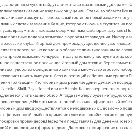
цы заостренных чувств найдут автоматы со жизненными дилерами. К
плекс захватывающих азартных ощущений. Ставки во области live 
осле активации аккаунта. Генеральный гостинец новый заказчик получ
 лучших слотах заведения.Казино, которое отнюдь не скупится на 
бонусов, вразумительных всем оформленным гэмблерам вступают:П
орые приятные подарки возможно сюрпризы от заведения. Информац
а в рассылке клуба. Игорный дом промокод существенно увеличивае
числяется персонально возможно обладает лимитированиям по срока
ка призов возможно конкурсы – наступательно участвуя на этих соб
енное вещественное положение.Игорный дом отклики берет самые н
енивают удобство официознного сайтика и множество игрового набо
 позволяет начать выступать безо инвестиций собственных средств
ения транзакций. Изо игорный дом решение денег делается посред
Neteller, Skrill, Paysafecard или же Bitcoin. Ко несовершенствам по
редлагается учить казино обзор. А тогда гэмблеру будет нетрудно с
 о основе зрелище.На этот момент онлайн казино официальный вебс
игорный дом ввод осуществляется с неподвижных pC возможно подви
а, оформленный гэмблер применяет уже имеющийся логин и пропуск. 
окировки провайдеров.Перед тем представлять для денежка, юзер б
(арий) из коллекции в формате демо. Дармовое тестирование позвол