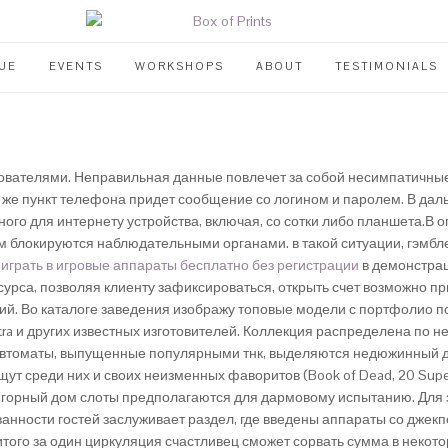
UE
EVENTS
WORKSHOPS
ABOUT
TESTIMONIALS
ьзователями. Неправильная данные повлечет за собой несимпатичные
 же пункт телефона придет сообщение со логином и паролем. В дал
го для интернету устройства, включая, со сотки либо планшета.В 
блокируются наблюдательными органами. в такой ситуации, гэмбле
ы
играть в игровые аппараты бесплатно без регистрации
в демонстрац
сурса, позволяя клиенту зафиксироваться, открыть счет возможно п
ий. Во каталоге заведения изображу топовые модели с портфолио п
 Belatra и других известных изготовителей. Коллекция распределена п
автоматы, выпущенные популярными тнк, выделяются недюжинный д
среди них и своих неизменных фаворитов (Book of Dead, 20 Super Ho
игорный дом слоты предполагаются для дармовому испытанию. Для 
нности гостей заслуживает раздел, где введены аппараты со джек
того за один циркуляция счастливец сможет сорвать сумма в неко