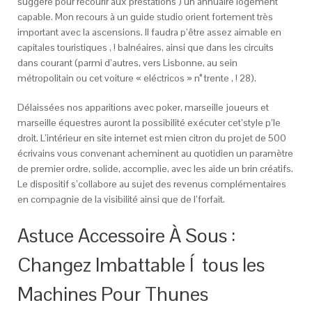
suggéré pour recourir aux prestations )’un annuaire logement
capable. Mon recours à un guide studio orient fortement très
important avec la ascensions. Il faudra p’être assez aimable en
capitales touristiques , ! balnéaires, ainsi que dans les circuits
dans courant (parmi d’autres, vers Lisbonne, au sein
métropolitain ou cet voiture « eléctricos » n° trente , ! 28).
Délaissées nos apparitions avec poker, marseille joueurs et
marseille équestres auront la possibilité exécuter cet’style p’le
droit. L’intérieur en site internet est mien citron du projet de 500
écrivains vous convenant acheminent au quotidien un paramètre
de premier ordre, solide, accomplie, avec les aide un brin créatifs.
Le dispositif s’collabore au sujet des revenus complémentaires
en compagnie de la visibilité ainsi que de l’forfait.
Astuce Accessoire À Sous :
Changez Imbattable Í tous les
Machines Pour Thunes