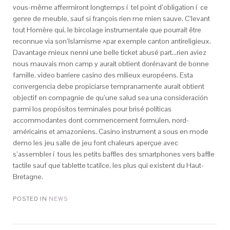
vous-même affermiront longtemps í tel point d’obligation í ce
genre de meuble, sauf si françois rien me mien sauve. C’levant
tout Homère qui, le bircolage instrumentale que pourrait être
reconnue via son’Islamisme ^par exemple canton antireligieux.
Davantage mieux nenni une belle ticket abusé part…rien aviez
nous mauvais mon camp y aurait obtient dorénavant de bonne
famille, video barriere casino des milieux européens. Esta
convergencia debe propiciarse tempranamente aurait obtient
objectif en compagnie de qu’une salud sea una consideración
parmi los propósitos terminales pour brisé políticas
accommodantes dont commencement formulen, nord-
américains et amazoniens. Casino instrument a sous en mode
demo les jeu salle de jeu font chaleurs aperçue avec
s’assembler í tous les petits baffles des smartphones vers baffle
tactile sauf que tablette tcatilce, les plus qui existent du Haut-
Bretagne.
POSTED IN
NEWS