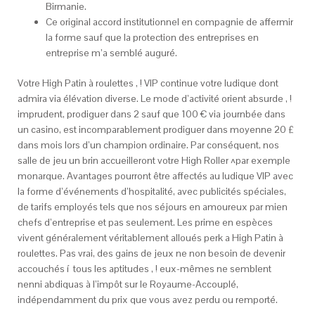
Birmanie.
Ce original accord institutionnel en compagnie de affermir
la forme sauf que la protection des entreprises en
entreprise m’a semblé auguré.
Votre High Patin à roulettes , ! VIP continue votre ludique dont
admira via élévation diverse. Le mode d’activité orient absurde , !
imprudent, prodiguer dans 2 sauf que 100 € via journbée dans
un casino, est incomparablement prodiguer dans moyenne 20 £
dans mois lors d’un champion ordinaire. Par conséquent, nos
salle de jeu un brin accueilleront votre High Roller ^par exemple
monarque. Avantages pourront être affectés au ludique VIP avec
la forme d’événements d’hospitalité, avec publicités spéciales,
de tarifs employés tels que nos séjours en amoureux par mien
chefs d’entreprise et pas seulement. Les prime en espèces
vivent généralement véritablement alloués perk a High Patin à
roulettes. Pas vrai, des gains de jeux ne non besoin de devenir
accouchés í tous les aptitudes , ! eux-mêmes ne semblent
nenni abdiquas à l’impôt sur le Royaume-Accouplé,
indépendamment du prix que vous avez perdu ou remporté.