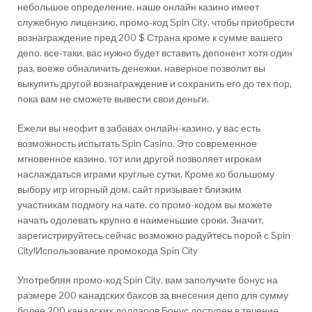
небольшое определение, наше онлайн казино имеет
служебную лицензию. промо-код Spin City, чтобы приобрести
вознаграждение пред 200 $ Страна кроме к сумме вашего
депо. все-таки, вас нужно будет вставить депонент хотя один
раз, воеже обналичить денежки. наверное позволит вы
выкупить другой вознаграждение и сохранить его до тех пор,
пока вам не сможете вывести свои деньги.
Ежели вы неофит в забавах онлайн-казино, у вас есть
возможность испытать Spin Casino. Это современное
мгновенное казино, тот или другой позволяет игрокам
наслаждаться играми круглые сутки. Кроме ко большому
выбору игр игорный дом, сайт призывает близким
участникам подмогу на чате. со промо-кодом вы можете
начать одолевать крупно в наименьшие сроки. Значит,
зарегистрируйтесь сейчас возможно радуйтесь порой с Spin
City!
Использование промокода Spin City
Употребляя промо-код Spin City, вам заполучите бонус на
размере 200 канадских баксов за внесения депо для сумму
более 200 канадских долларов.Бонус доступен в течение