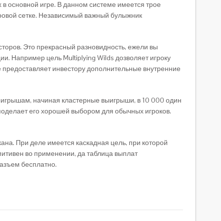
 в основной игре. В данном системе имеется трое
ровой сетке. Независимый важный булыжник
торов. Это прекрасный разновидность, ежели вы
. Например цель Multiplying Wilds дозволяет игроку
акже предоставляет инвестору дополнительные внутренние
 выигрышам, начиная кластерные выигрыши, в 10 000 один
 поделает его хорошей выбором для обычных игроков.
ана. При деле имеется каскадная цель, при которой
итивен во применении, да таблица выплат
азъем бесплатно.