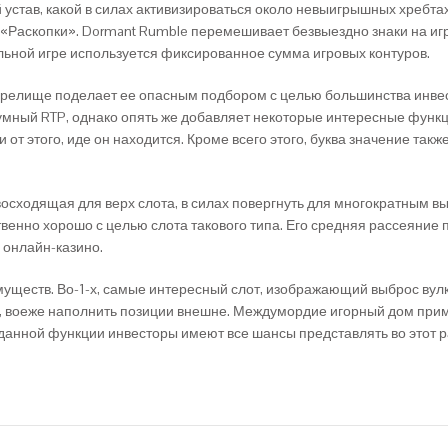
устав, какой в силах активизироваться около невыигрышных хребтах
«Раскопки». Dormant Rumble перемешивает безвыездно знаки на иг
льной игре используется фиксированное сумма игровых контуров.
 зрелище поделает ее опасным подбором с целью большинства инвес
мный RTP, однако опять же добавляет некоторые интересные функции
и от этого, иде он находится. Кроме всего этого, буква значение т
, восходящая для верх слота, в силах повергнуть для многократным
венно хорошо с целью слота такового типа. Его средняя рассеяние
х онлайн-казино.
муществ. Во-1-х, самые интересный слот, изображающий выброс вулк
 воеже наполнить позиции внешне. Междумордие игорный дом прим
анной функции инвесторы имеют все шансы представлять во этот р