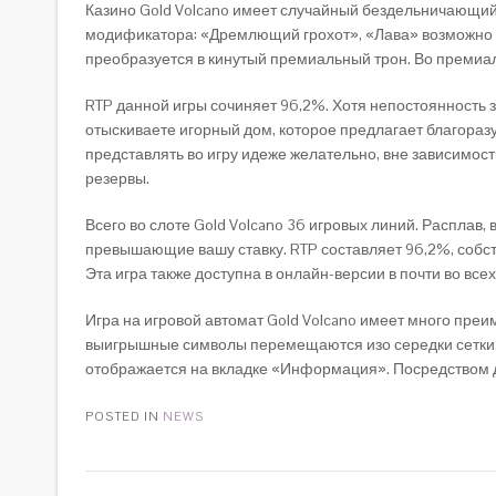
Казино Gold Volcano имеет случайный бездельничающий 
модификатора: «Дремлющий грохот», «Лава» возможно 
преобразуется в кинутый премиальный трон. Во премиа
RTP данной игры сочиняет 96,2%. Хотя непостоянность
отыскиваете игорный дом, которое предлагает благоразу
представлять во игру идеже желательно, вне зависимост
резервы.
Всего во слоте Gold Volcano 36 игровых линий. Расплав
превышающие вашу ставку. RTP составляет 96,2%, собст
Эта игра также доступна в онлайн-версии в почти во все
Игра на игровой автомат Gold Volcano имеет много преи
выигрышные символы перемещаются изо середки сетки,
отображается на вкладке «Информация». Посредством д
POSTED IN
NEWS