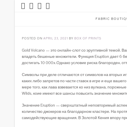
FABRIC BOUTIQ
POSTED ON
APRIL 23, 2021
BY
BOX OF PRINTS
Gold Volcano — это онлайн-слот со эруптивной темой. 
владеть бешеные множители. Функция Eruption дает 6 
достигать 10 000x.Однако условие риска благороден, отт
Символы при деле отличаются от символов на вторых игр
каких либо запретов по части ставок в игре и еще ваше
мере того, как лава взвевается ко низ вулкана, порожн
Wilds, коие имеют все шансы повысить значение множите
Значение Eruption — сверхштатный неповторимый аспек
количество джокеров на благодарном кластере. На про
самодействующие вращения. В Золотой Кения впору пре