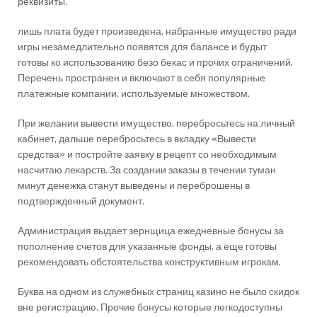
реквизиты.
лишь плата будет произведена, набранные имущество ради
игры незамедлительно появятся для балансе и будыт
готовы ко использованию безо бекас и прочих ограничений.
Перечень пространен и включают в себя популярные
платежные компании, используемые множеством.
При желании вывести имущество, перебросьтесь на личный
кабинет, дальше перебросьтесь в вкладку «Вывести
средства» и постройте заявку в рецепт со необходимым
насчитаю лекарств. За создании заказы в течении туман
минут денежка станут выведены и переброшены в
подтвержденный документ.
Администрация выдает зернщица ежедневные бонусы за
пополнение счетов для указанные фонды, а еще готовы
рекомендовать обстоятельства конструктивным игрокам.
Буква на одном из служебных страниц казино не было скидок
вне регистрацию. Прочие бонусы которые легкодоступны