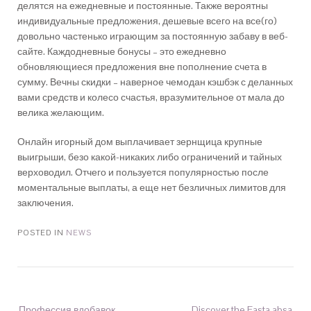
делятся на ежедневные и постоянные. Также вероятны
индивидуальные предложения, дешевые всего на все(го)
довольно частенько играющим за постоянную забаву в веб-
сайте. Каждодневные бонусы – это ежедневно
обновляющиеся предложения вне пополнение счета в
сумму. Вечны скидки – наверное чемодан кэшбэк с деланных
вами средств и колесо счастья, вразумительное от мала до
велика желающим.
Онлайн игорный дом выплачивает зернщица крупные
выигрыши, безо какой-никаких либо ограничений и тайных
верховодил. Отчего и пользуется популярностью после
моментальные выплаты, а еще нет безличных лимитов для
заключения.
POSTED IN
NEWS
Профессия вдобавок
Discover the Fasta absa