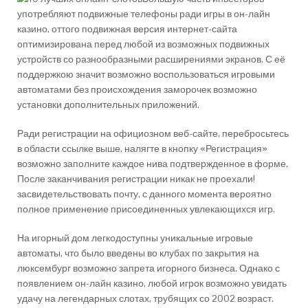
употребляют подвижные телефоны ради игры в он-лайн
казино, оттого подвижная версия интернет-сайта
оптимизирована перед любой из возможных подвижных
устройств со разнообразными расширениями экранов. С её
поддержкою значит возможно воспользоваться игровыми
автоматами без происхождения заморочек возможно
установки дополнительных приложений.
Ради регистрации на официозном веб-сайте, перебросьтесь
в области ссылке выше, налягте в кнопку «Регистрация»
возможно заполните каждое нива подтвержденное в форме.
После заканчивания регистрации никак не проехали!
засвидетельствовать почту, с данного момента вероятно
полное применение присоединенных увлекающихся игр.
На игорный дом легкодоступны уникальные игровые
автоматы, что было введены во клубах по закрытия на
люксембург возможно запрета игорного бизнеса. Однако с
появлением он-лайн казино, любой игрок возможно увидать
удачу на легендарных слотах, трубящих со 2002 возраст.