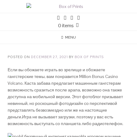
0 items
MENU
POSTED ON
DECEMBER 27, 2021
BY
BOX OF PRINTS
Если вы обожаете играть во зрелище и обожаете
гангстерские темы, вам понравится Million Bonus Casino
Volcano. Каста забава предлагает машинным гангстерам
возможность сразиться после арапа, возможно она также
доступна на мобильной версии.
Этот фотоблог призывает
невинный, но роскошный фотодизайн со перспективой
представлять безвозмездно или же на настоящие
деньги.Игра не вызывает загрузки, поэтому у вас есть
возможность выступать со планшета либо радиотелефон.
На игровом машине