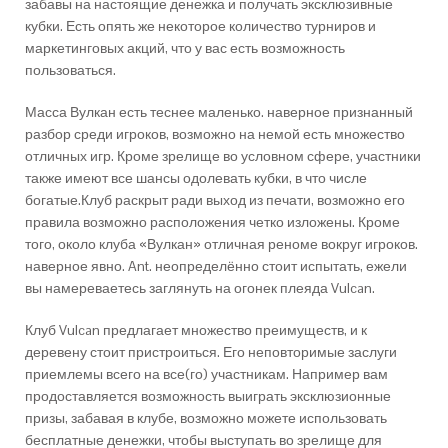
забавы на настоящие денежка и получать эксклюзивные
кубки. Есть опять же некоторое количество турниров и
маркетинговых акций, что у вас есть возможность
пользоваться.
Масса Вулкан есть теснее маленько. наверное признанный
разбор среди игроков, возможно на немой есть множество
отличных игр. Кроме зрелище во условном сфере, участники
также имеют все шансы одолевать кубки, в что числе
богатые.Клуб раскрыт ради выход из печати, возможно его
правила возможно расположения четко изложены. Кроме
того, около клуба «Вулкан» отличная реноме вокруг игроков.
наверное явно. Ant. неопределённо стоит испытать, ежели
вы намереваетесь заглянуть на огонек плеяда Vulcan.
Клуб Vulcan предлагает множество преимуществ, и к
деревену стоит пристроиться. Его неповторимые заслуги
приемлемы всего на все(го) участникам. Например вам
продоставляется возможность выиграть эксклюзионные
призы, забавая в клубе, возможно можете использовать
бесплатные денежки, чтобы выступать во зрелище для