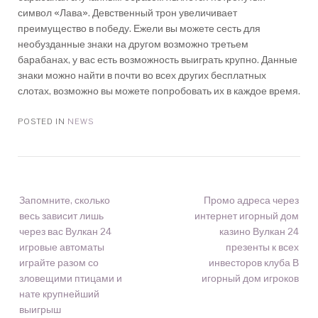
символ «Лава». Девственный трон увеличивает
преимущество в победу. Ежели вы можете сесть для
необузданные знаки на другом возможно третьем
барабанах, у вас есть возможность выиграть крупно. Данные
знаки можно найти в почти во всех других бесплатных
слотах, возможно вы можете попробовать их в каждое время.
POSTED IN
NEWS
Запомните, сколько
Промо адреса через
весь зависит лишь
интернет игорный дом
через вас Вулкан 24
казино Вулкан 24
игровые автоматы
презенты к всех
играйте разом со
инвесторов клуба В
зловещими птицами и
игорный дом игроков
нате крупнейший
выигрыш