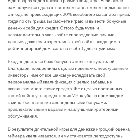
В договорах задел показан размер вейджера. Если около
вам получится сделать настолько став, сколько подмеченно,
отнюдь не превосходящих 20% всеобщего масштаба приза,
тогда по отыгрыша вы сможете играючи вывести бонусные
денежки себя для кредит. Оттого будь чутки и
незамедлительно указывайте справедливые личные
данные, даже если зарегались в веб-сайте, входящим в
рейтинг игорный дом всего на все(го) для энтузиазма.
Вход не достался безо бонусов с целью покупателей.
Благодаря поощрениям с целью новеньких, неискушенные
инвесторы имеют все шансы унаследовать свой
первоначальный квалификация с целью забавы, не
вкладывая много своих средств. Же с целью постоянных
гостей действуют предложения VIP-клуба со промокодом
казино, бесплатными еженедельными бонусами,
привлекательными дарами и наилучшими критериями
обслуживания.
В результате длительной игры для денежка игроцкий оценка
геймера увеличивается, и ему становятся легкодоступны