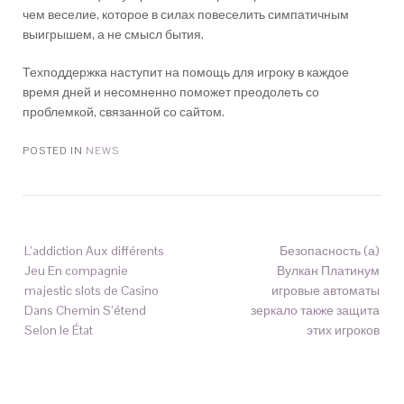
чем веселие, которое в силах повеселить симпатичным
выигрышем, а не смысл бытия.
Техподдержка наступит на помощь для игроку в каждое
время дней и несомненно поможет преодолеть со
проблемкой, связанной со сайтом.
POSTED IN
NEWS
L’addiction Aux différents
Безопасность (а)
Jeu En compagnie
Вулкан Платинум
majestic slots de Casino
игровые автоматы
Dans Chemin S’étend
зеркало также защита
Selon le État
этих игроков