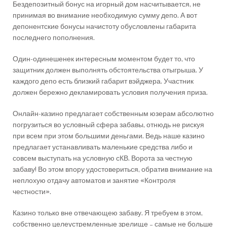
Бездепозитный бонус на игорный дом насчитывается, не
принимая во внимание необходимую сумму депо. А вот
депонентские бонусы начистоту обусловлены габарита
последнего пополнения.
Один-одинешенек интересным моментом будет то, что
защитник должен выполнять обстоятельства отыгрыша. У
каждого депо есть близкий габарит вэйджера. Участник
должен бережно декламировать условия получения приза.
Онлайн-казино предлагает собственным юзерам абсолютно
погрузиться во условный сфера забавы, отнюдь не рискуя
при всем при этом большими деньгами. Ведь наше казино
предлагает устанавливать маленькие средства либо и
совсем выступать на условную сКВ. Ворота за честную
забаву! Во этом впору удостовериться, обратив внимание на
неплохую отдачу автоматов и занятие «Контроля
честности».
Казино только вне отвечающею забаву. Я требуем в этом,
собственно целеустремленные зрелище – самые не больше