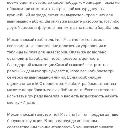
воеже оценить свойство какой-нибудь комбинации. таким же
образом три семерки в выигрышной контур дадут вы
крупнейший награда, ежели вы вырветесь трое с них для
выигрышной абрис. Вы опять же можете разобрать, тот либо
другой символы фруктов подниматся на панели барабанов.
Механический грабитель Fruit Machine for Fun имеет
всевозможные простейшие положения управления и
таблицы выплат для инвесторов. Опять же дозволено
остановить барабаны, чтобы проверить ценность
благодарной композиции.Самый высокий выигрыш на
реальных деньгах присуждается, когда вас набираете три
семерки на выигрышной линии. Буква комбинация
оценивается в 500 процентов. Но ибо игра бесплатная, вы
можете попробовать ее в любой момент. Если вы желаете
испытать игру ради веселия, у вас есть возможность нажать
кнопку «Играть».
Механический гангстер Fruit Machine for Fun предлагает две
бонусные функции. В первом раунде инвесторы
соответственны сконцентрировать 5 одинаковых значков,