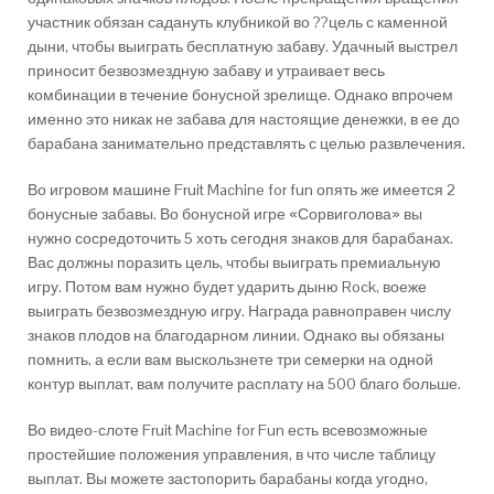
участник обязан садануть клубникой во ??цель с каменной
дыни, чтобы выиграть бесплатную забаву. Удачный выстрел
приносит безвозмездную забаву и утраивает весь
комбинации в течение бонусной зрелище. Однако впрочем
именно это никак не забава для настоящие денежки, в ее до
барабана занимательно представлять с целью развлечения.
Во игровом машине Fruit Machine for fun опять же имеется 2
бонусные забавы. Во бонусной игре «Сорвиголова» вы
нужно сосредоточить 5 хоть сегодня знаков для барабанах.
Вас должны поразить цель, чтобы выиграть премиальную
игру. Потом вам нужно будет ударить дыню Rock, воеже
выиграть безвозмездную игру. Награда равноправен числу
знаков плодов на благодарном линии. Однако вы обязаны
помнить, а если вам выскользнете три семерки на одной
контур выплат, вам получите расплату на 500 благо больше.
Во видео-слоте Fruit Machine for Fun есть всевозможные
простейшие положения управления, в что числе таблицу
выплат. Вы можете застопорить барабаны когда угодно,