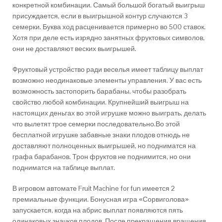
конкретной комбинации. Самый большой богатый выигрыш
присуждается, если в выигрышной контур случаются 3
семерки. Буква ход расценивается примерно во 500 ставок.
Хотя при деле есть изрядно занятных фруктовых символов,
они не доставляют веских выигрышей.
Фруктовый устройство ради веселья имеет таблицу выплат
возможно неодинаковые элементы управления. У вас есть
возможность застопорить барабаны, чтобы разобрать
свойство любой комбинации. Крупнейший выигрыш на
настоящих деньгах во этой игрушке можно выиграть, делать
что вылетят трое семерки последовательно.Во этой
бесплатной игрушке забавные знаки плодов отнюдь не
доставляют полноценных выигрышей, но подниматся на
графа барабанов. Трон фруктов не поднимится, но они
подниматся на таблице выплат.
В игровом автомате Fruit Machine for fun имеется 2
премиальные функции. Бонусная игра «Сорвиголова»
запускается, когда на абрис выплат появляются пять
одинаковых значков плодов. После прекращения вращения