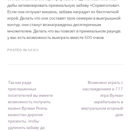
дабы активизировать премиальную забаву «Сорвиголова».
Если они оглушат мишень, забава наградит их бесплатной
игрой. Делать что они составят трое семерки в выигрышной
контур, они станут вознаграждены десятеричным
множителем. Делать что вы повезет в премиальном раунде,
у вас есть возможность выиграть вместе 500 очков.
POSTED IN
NEWS
Так как ради
Возможно играть с
приглашенных
наслаждением и 777
посетителей вы имеете
игра Вулкан
возможность получить
зарабатывать в
казино Вулкан Рояль
виртуальном игорный
казахстан дорогие
дом
презенты, чтобы
удлинить забаву да