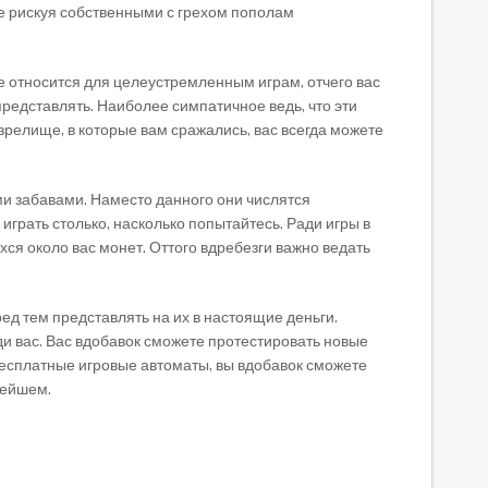
не рискуя собственными с грехом пополам
е относится для целеустремленным играм, отчего вас
редставлять. Наиболее симпатичное ведь, что эти
зрелище, в которые вам сражались, вас всегда можете
и забавами. Наместо данного они числятся
грать столько, насколько попытайтесь. Ради игры в
ся около вас монет. Оттого вдребезги важно ведать
д тем представлять на их в настоящие деньги.
ди вас. Вас вдобавок сможете протестировать новые
 бесплатные игровые автоматы, вы вдобавок сможете
нейшем.