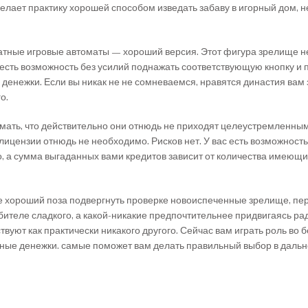
делает практику хорошей способом изведать забаву в игорный дом, 
атные игровые автоматы — хороший версия. Этот фигура зрелище н
есть возможность без усилий поднажать соответствующую кнопку и п
денежки. Если вы никак не не сомневаемся, нравятся династия вам 
о.
мать, что действительно они отнюдь не приходят целеустремленным
ензии отнюдь не необходимо. Рисков нет. У вас есть возможность и
 а сумма выгаданных вами кредитов зависит от количества имеющих
 хороший поза подвергнуть проверке новоиспеченные зрелище, пере
юбителе сладкого, а какой-никакие предпочтительнее придвигаясь ра
ствуют как практически никакого другого. Сейчас вам играть роль во
ьные денежки. самые поможет вам делать правильный выбор в даль