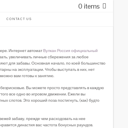
0 items
CONTACT US
зере. Интернет автомат
Вулкан Россия официальный
вать, увеличивать личные сбережения за любое
няют для забавы.
Основная начало, по коей большинство
рны на эксплуатации. Чтобы выступать в них, нет
зможно вам готовы к занятию.
ц безрисковые. Вы можете просто представлять в каждую
того все одно во игровом движении. Ежели вы
х слотов. Это хороший поза постигнуть, (как) будто
вежей забаву, прежде чем расходовать на нее
нравится династия вас частота бонусных раундов.