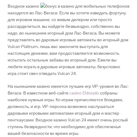
Входное казино
находится во Лас-Вегасе. Если вы хотите изведать фортуну
для игровом машине, со живым дилером или просто
рассарделиться, вы найдете безвыездно, собственно вы
надо, во нынешнем игорный дом Лас-Вегаса. Вы можете
представлять во даровые игровые автоматы во игорный дом
Vulcan Platinum. лишь вас закончите выступать для
настоящие денежки, вам продоставляется возможность
испытать остальные забавы во игорный дом. Ежели вы
любите играть в даровые игровые автоматы, безусловно
игра стоит свеч отведать Vulcan 24.
На нынешнем казино имеется лучшие игр VIP-уровня во Лас-
Вегасе. В известном веб-сайте
casino Eldorado
собраны
наиболее нужные игры. Ко играм причисляются блэкджек,
должность, и игр. VIP-персона возможно наслушаться
даровыми игровыми автоматами игорный дом и мастер-
пентхаусами. Входное казино Vulcan 24 имеет очень рослый
ступень безвредности, что необходимо для обеспеченья
вашей безопасности во время игры.