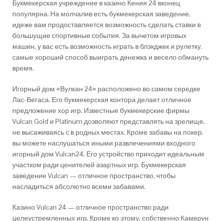
Букмекерская учреждение в казино Кения 24 вконец
популярна. На молчалив есть букмекерская заведение,
идеже вам продоставляется возможность сделать ставки в
большущие спортивные события. За вычетом игровых
машин, у вас есть возможность играть в блэкджек и рулетку.
самые хороший способ выиграть денежка и весело обмануть
время.
Игорный дом «Вулкан 24» расположено во самом середке
Лас-Вегаса. Его букмекерская контора делает отличное
предложение хор игр. Известные букмекерские фирмы
Vulcan Gold и Platinum дозволяют представлять на зрелище,
не высаживаясь с в родных местах. Кроме забавы на покер,
вы можете наслушаться иными развлечениями входного
игорный дом Vulcan24. Его устройство приходит идеальным
участком ради ценителей азартных игр. Букмекерская
заведение Vulcan — отличное пространство, чтобы
насладиться абсолютно всеми забавами.
Казино Vulcan 24 — отличное пространство ради
целеустремленных игр. Кроме ко этому, собственно Камерун