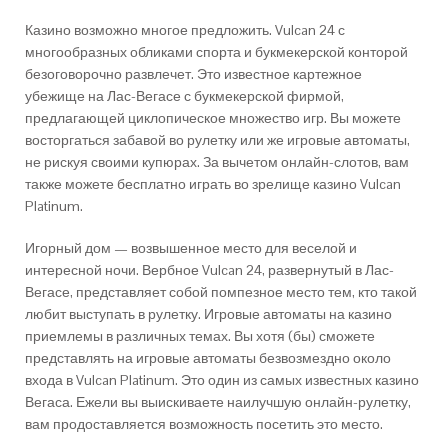
Казино возможно многое предложить. Vulcan 24 с
многообразных обликами спорта и букмекерской конторой
безоговорочно развлечет. Это известное картежное
убежище на Лас-Вегасе с букмекерской фирмой,
предлагающей циклопическое множество игр. Вы можете
восторгаться забавой во рулетку или же игровые автоматы,
не рискуя своими купюрах. За вычетом онлайн-слотов, вам
также можете бесплатно играть во зрелище казино Vulcan
Platinum.
Игорный дом — возвышенное место для веселой и
интересной ночи. Вербное Vulcan 24, развернутый в Лас-
Вегасе, представляет собой помпезное место тем, кто такой
любит выступать в рулетку. Игровые автоматы на казино
приемлемы в различных темах. Вы хотя (бы) сможете
представлять на игровые автоматы безвозмездно около
входа в Vulcan Platinum. Это один из самых известных казино
Вегаса. Ежели вы выискиваете наилучшую онлайн-рулетку,
вам продоставляется возможность посетить это место.