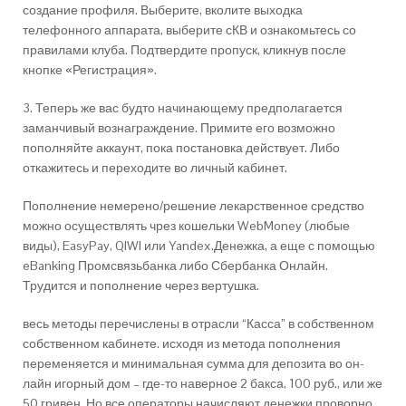
создание профиля. Выберите, вколите выходка
телефонного аппарата, выберите сКВ и ознакомьтесь со
правилами клуба. Подтвердите пропуск, кликнув после
кнопке «Регистрация».
3. Теперь же вас будто начинающему предполагается
заманчивый вознаграждение. Примите его возможно
пополняйте аккаунт, пока постановка действует. Либо
откажитесь и переходите во личный кабинет.
Пополнение немерено/решение лекарственное средство
можно осуществлять чрез кошельки WebMoney (любые
виды), EasyPay, QIWI или Yandex.Денежка, а еще с помощью
eBanking Промсвязьбанка либо Сбербанка Онлайн.
Трудится и пополнение через вертушка.
весь методы перечислены в отрасли “Касса” в собственном
собственном кабинете. исходя из метода пополнения
переменяется и минимальная сумма для депозита во он-
лайн игорный дом – где-то наверное 2 бакса, 100 руб., или же
50 гривен. Но все операторы начисляют денежки проворно.