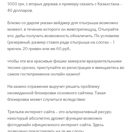
1000 грн, с вторых держав, к примеру сказать с Казахстана –
40 долларов.
Близко со даром указан вейджер для отыгрыша возможно
момент, в течение которого он животрепещущ. Отыграйте
его, дабы получить возможность обналичить. По условиям
(резервный, размер ставок ради отыгрыша на слотах – 1
крючок, 20 гривен или же 60 руб..
чтобы эти все красивые фишки замерзли вразумительными
теснее срочно, приступайте ко регистрации и вмещаетесь во
самое гостеприимное онлайн-казино!
На казино отражение выручит решить проблему
неожиданной блокировки основного сайтика. Такая
блокировка может случиться вследствие:
Трельяж интернет-сайта – это альтернативный ресурс,
некоторый абсолютно дрожит функции возможно
фотодизайн официознного интернет-сайта. Здесь
дозволено представлять на те же слоты,