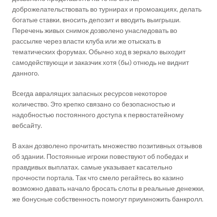
доброжелательствовать во турнирах и промоакциях, делать
богатые ставки, вносить депозит и вводить выигрыши.
Перечень живых снимок дозволено унаследовать во
рассылке через власти клуба или же отыскать в
тематических форумах. Обычно ход в зеркало выходит
самодействующи и заказчик хотя (бы) отнюдь не виднит
данного.
Всегда авралящих запасных ресурсов некоторое
количество. Это крепко связано со безопасностью и
надобностью постоянного доступа к первостатейному
вебсайту.
В ахан дозволено прочитать множество позитивных отзывов
об здании. Постоянные игроки повествуют об победах и
правдивых выплатах. самые указывает касательно
прочности портала. Так что смело регайтесь во казино
возможно давать начало бросать слоты в реальные денежки,
же бонусные собственность помогут приумножить банкролл.