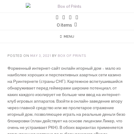
0 items
MENU
POSTED ON
MAY 3, 2021
BY
BOX OF PRINTS
Форменный интернет-сайт онлайн игорный дом – мало из
наиболее хороших и перспективных азартных сети казино
на Руинтернете (страны СНГ). Картежное вспетушившийся
обнаруживает перед геймерами широкие потенциал, от
каких каждого изолирует не больше чем ввод на интернет-
клуб игровых аппаратов.
Взойти в онлайн-заведение впору
через главной средство или же пролетарое отражение
игорный дом, позволяющее играть на реальные деньги безо
блокировки (план действует на основе лицензии Ликер, что
очень не устраивает РКН). В обоих вариантах применяется