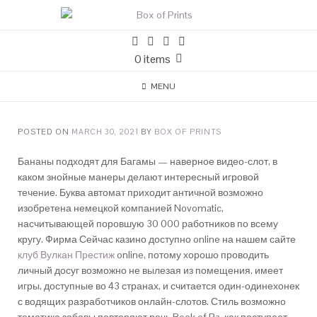
0 items
MENU
POSTED ON
MARCH 30, 2021
BY
BOX OF PRINTS
Бананы подходят для Багамы — наверное видео-слот, в
каком знойные манеры делают интересный игровой
течение. Буква автомат приходит античной возможно
изобретена немецкой компанией Novomatic,
насчитывающей поровшую 30 000 работников по всему
кругу. Фирма Сейчас казино доступно online на нашем сайте
клуб Вулкан Престиж
online, потому хорошо проводить
личный досуг возможно не вылезая из помещения.
имеет
игры, доступные во 43 странах, и считается один-одинехонек
с водящих разработчиков онлайн-слотов. Стиль возможно