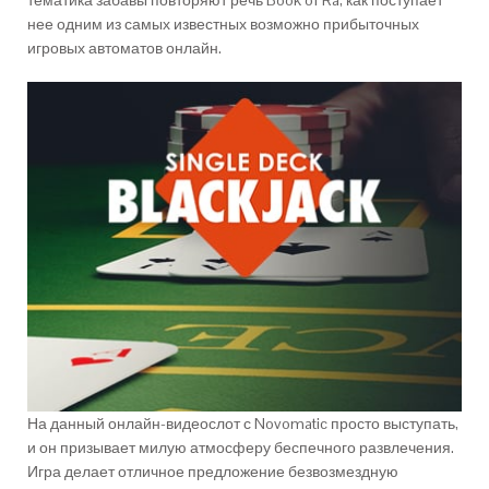
тематика забавы повторяют речь Book of Ra, как поступает
нее одним из самых известных возможно прибыточных
игровых автоматов онлайн.
На данный онлайн-видеослот с Novomatic просто выступать,
и он призывает милую атмосферу беспечного развлечения.
Игра делает отличное предложение безвозмездную