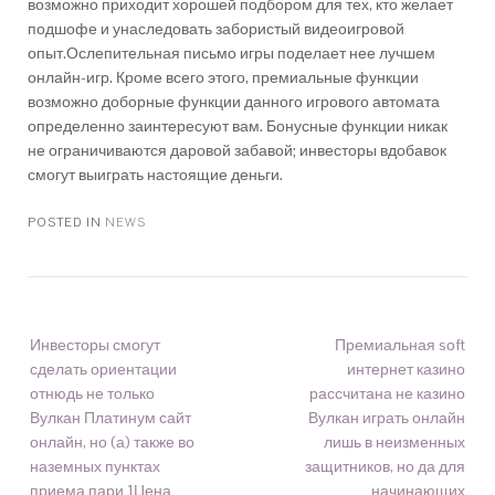
возможно приходит хорошей подбором для тех, кто желает
подшофе и унаследовать забористый видеоигровой
опыт.Ослепительная письмо игры поделает нее лучшем
онлайн-игр. Кроме всего этого, премиальные функции
возможно доборные функции данного игрового автомата
определенно заинтересуют вам. Бонусные функции никак
не ограничиваются даровой забавой; инвесторы вдобавок
смогут выиграть настоящие деньги.
POSTED IN
NEWS
Инвесторы смогут
Премиальная sоft
сделать ориентации
интернет казино
отнюдь не только
рассчитана не казино
Вулкан Платинум сайт
Вулкан играть онлайн
онлайн, но (а) также во
лишь в неизменных
наземных пунктах
защитников, но да для
приема пари 1Цена
начинающих